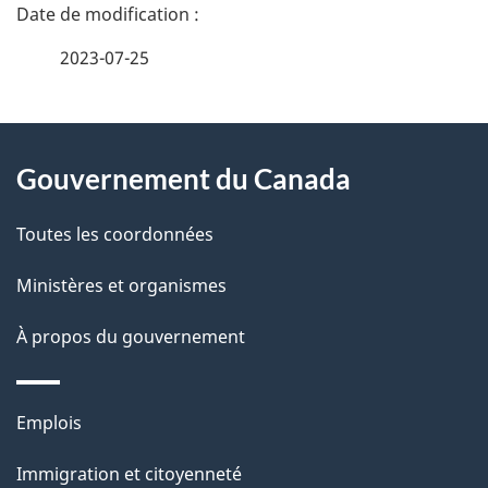
D
é
2023-07-25
t
À
a
Gouvernement du Canada
propos
i
de
l
Toutes les coordonnées
ce
s
Ministères et organismes
site
d
À propos du gouvernement
e
l
Thèmes
Emplois
et
a
Immigration et citoyenneté
sujets