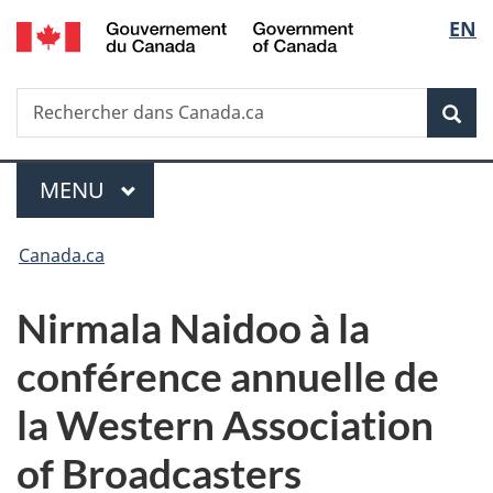
/
Sélec
EN
Passer
Passer
Passer
Government
au
à
à
de
of
contenu
«
la
Canada
Recherche
Rechercher
principal
Au
version
Rec
la
dans
sujet
HTML
Canada.ca
du
simplifiée
langu
Menu
gouvernement
MENU
PRINCIPAL
»
Vous
Canada.ca
êtes
Nirmala Naidoo à la
ici :
conférence annuelle de
la Western Association
of Broadcasters