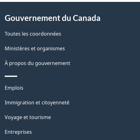
À
a
Gouvernement du Canada
propos
i
de
l
Toutes les coordonnées
ce
s
Ministères et organismes
site
d
À propos du gouvernement
e
l
Thèmes
Emplois
et
a
Immigration et citoyenneté
sujets
p
Voyage et tourisme
a
Entreprises