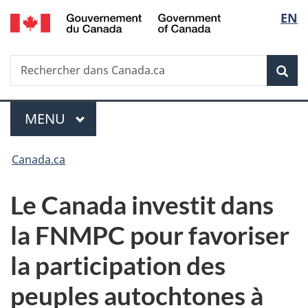
/
Sélec
EN
Passer
Passer
Passer
Government
au
à
à
de
of
contenu
«
la
Canada
Recherche
Rechercher
principal
Au
version
Rec
la
dans
sujet
HTML
Canada.ca
du
simplifiée
langu
Menu
gouvernement
MENU
PRINCIPAL
»
Vous
Canada.ca
êtes
Le Canada investit dans
ici :
la FNMPC pour favoriser
la participation des
peuples autochtones à