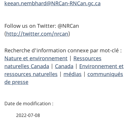
keean.nembhard@NRCan-RNCan.gc.ca
Follow us on Twitter: @NRCan
(
http://twitter.com/nrcan
)
Recherche d'information connexe par mot-clé :
Nature et environnement
|
Ressources
naturelles Canada
|
Canada
|
Environnement et
ressources naturelles
|
médias
|
communiqués
de presse
D
é
2022-07-08
t