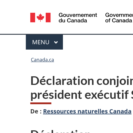
Sélection
de
la
Menu
MENU
PRINCIPAL
langue
Vous
Canada.ca
êtes
Déclaration conjoi
ici :
président exécutif
De :
Ressources naturelles Canada