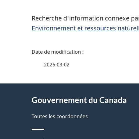
Recherche d'information connexe par
Environnement et ressources naturel
D
é
2026-03-02
t
À
a
Gouvernement du Canada
propos
i
de
Toutes les coordonnées
l
ce
s