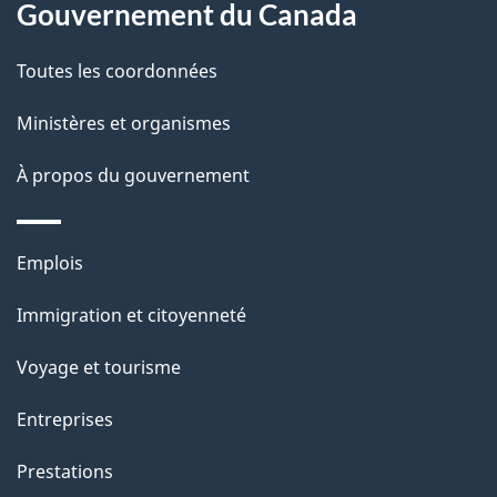
site
d
Gouvernement du Canada
e
Toutes les coordonnées
l
Ministères et organismes
a
À propos du gouvernement
p
a
Thèmes
Emplois
g
et
Immigration et citoyenneté
sujets
e
Voyage et tourisme
Entreprises
Prestations