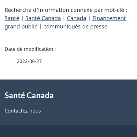
Recherche d'information connexe par mot-clé :
Santé
|
Santé Canada
|
Canada
|
Financement
|
grand public
|
communiqués de presse
D
é
2022-06-27
t
À
a
Santé Canada
propos
i
de
l
Contactez-nous
ce
s