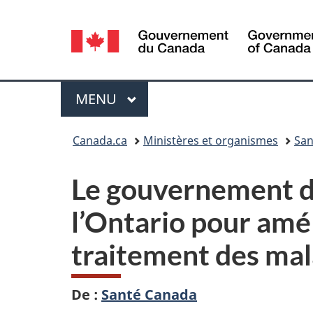
Sélection
de
la
Menu
MENU
PRINCIPAL
langue
Vous
Canada.ca
Ministères et organismes
San
êtes
Le gouvernement du
ici :
l’Ontario pour amé
traitement des mal
De :
Santé Canada