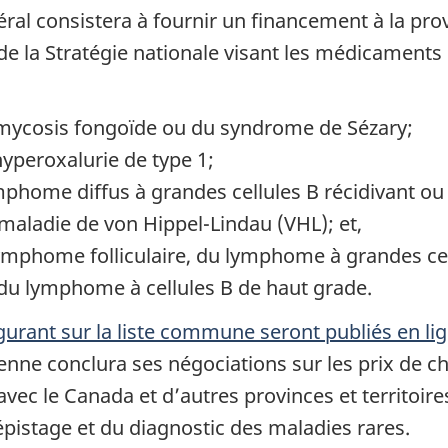
ral consistera à fournir un financement à la prov
e la Stratégie nationale visant les médicaments
u mycosis fongoïde ou du syndrome de Sézary;
hyperoxalurie de type 1;
mphome diffus à grandes cellules B récidivant ou 
 maladie de von Hippel-Lindau (VHL); et,
lymphome folliculaire, du lymphome à grandes ce
 du lymphome à cellules B de haut grade.
rant sur la liste commune seront publiés en li
nne conclura ses négociations sur les prix de c
vec le Canada et d’autres provinces et territoires
pistage et du diagnostic des maladies rares.