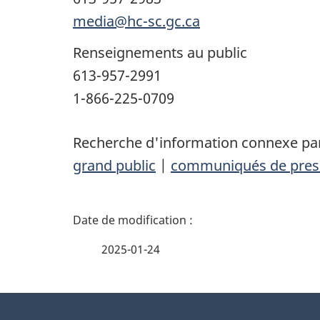
media@hc-sc.gc.ca
Renseignements au public
613-957-2991
1-866-225-0709
Recherche d'information connexe par
grand public
|
communiqués de pres
D
é
2025-01-24
t
À
a