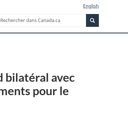
English
Recherche
echercher
Recherche
ans
anada.ca
bilatéral avec
aments pour le