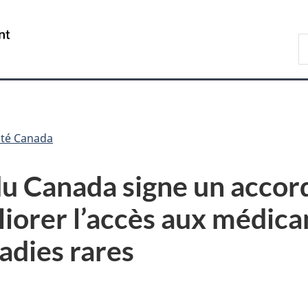
Passer
Passer
Passer
au
à
à
/
R
contenu
«
la
Government
d
principal
Au
version
of
C
sujet
HTML
Canada
du
simplifiée
gouvernement
»
té Canada
 Canada signe un accord 
liorer l’accès aux médic
adies rares