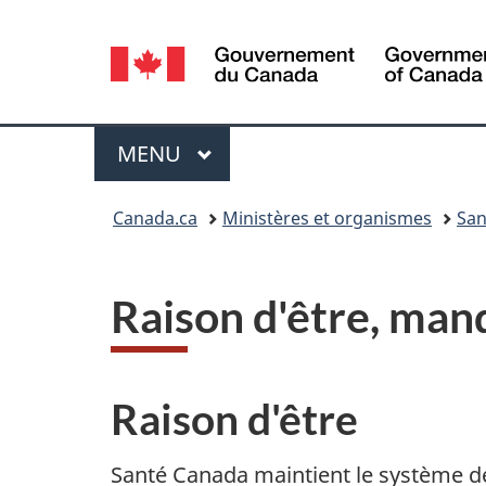
Sélection
de
la
Menu
MENU
PRINCIPAL
langue
Vous
Canada.ca
Ministères et organismes
San
êtes
ici :
Raison d'être, mand
Raison d'être
Santé Canada maintient le système de 