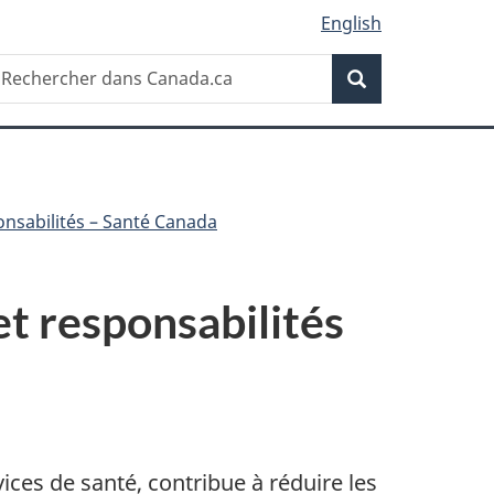
English
Recherche
echercher
Recherche
ans
anada.ca
ponsabilités – Santé Canada
et responsabilités
ices de santé, contribue à réduire les