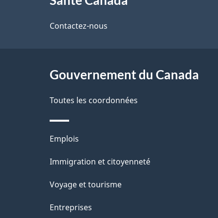
propos
i
de
Contactez-nous
l
ce
s
site
Gouvernement du Canada
d
e
Toutes les coordonnées
l
Thèmes
Emplois
a
et
Immigration et citoyenneté
p
sujets
Voyage et tourisme
a
Entreprises