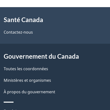
t
À
a
Santé Canada
propos
i
de
l
Contactez-nous
ce
s
site
d
Gouvernement du Canada
e
Toutes les coordonnées
l
Ministères et organismes
a
À propos du gouvernement
p
a