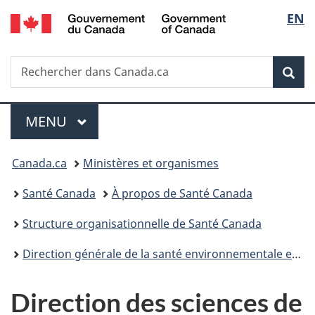
/
Sélec
EN
Passer
Passer
Passer
Government
au
à
à
de
of
contenu
«
la
Canada
Recherche
Rechercher
principal
Au
version
Rec
la
dans
sujet
HTML
Canada.ca
du
simplifiée
langu
Menu
gouvernement
MENU
PRINCIPAL
»
Vous
Canada.ca
Ministères et organismes
êtes
Santé Canada
À propos de Santé Canada
ici :
Structure organisationnelle de Santé Canada
Direction générale de la santé environnementale et de la sécurité des consommateurs
Direction des sciences de