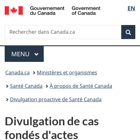
/
Sélec
EN
Passer
Passer
Passer
Government
au
à
à
de
of
contenu
«
la
Canada
Recherche
Rechercher
principal
Au
version
Rec
la
dans
sujet
HTML
Canada.ca
du
simplifiée
langu
Menu
gouvernement
MENU
PRINCIPAL
»
Vous
Canada.ca
Ministères et organismes
êtes
Santé Canada
À propos de Santé Canada
ici :
Divulgation proactive de Santé Canada
Divulgation de cas
fondés d'actes