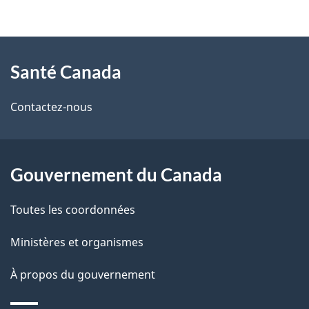
t
À
a
Santé Canada
propos
i
de
l
Contactez-nous
ce
s
site
d
Gouvernement du Canada
e
Toutes les coordonnées
l
Ministères et organismes
a
À propos du gouvernement
p