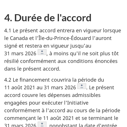
4. Durée de l'accord
4.1 Le présent accord entrera en vigueur lorsque
le Canada et l'Île-du-Prince-Édouard l'auront
signé et restera en vigueur jusqu'au
Note de bas de page
*
31 mars 2026
, à moins qu'il ne soit plus tôt
résilié conformément aux conditions énoncées
dans le présent accord.
4.2 Le financement couvrira la période du
Note de bas de page
*
11 août 2021 au 31 mars 2026
. Le présent
accord couvre les dépenses admissibles
engagées pour exécuter l'Initiative
conformément à l'accord au cours de la période
commençant le 11 août 2021 et se terminant le
Note de bas de page
*
31 mars 2026
, nonobstant la date d'entrée