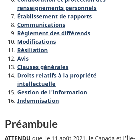
renseignements personnels
Établissement de rapports
Communications
Règlement des différends
Modifications
Résiliation
Avis
Clauses générales
Droits relatifs à la propriété
intellectuelle
Gestion de l'information
Indemnisation
Préambule
ATTENDU
que, le 11 août 2021, le Canada et l'Île-