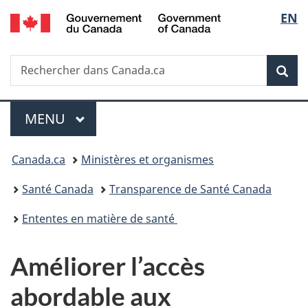
/
Sélec
EN
Passer
Passer
Passer
Government
au
à
à
de
of
contenu
«
la
Canada
Recherche
Rechercher
principal
Au
version
Rec
la
dans
sujet
HTML
Canada.ca
du
simplifiée
langu
Menu
gouvernement
MENU
PRINCIPAL
»
Vous
Canada.ca
Ministères et organismes
êtes
Santé Canada
Transparence de Santé Canada
ici :
Ententes en matière de santé
Améliorer l’accès
abordable aux