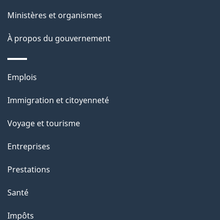
l
Ministères et organismes
a
À propos du gouvernement
p
a
Thèmes
Emplois
g
et
Immigration et citoyenneté
sujets
e
Voyage et tourisme
Entreprises
Prestations
Santé
Impôts