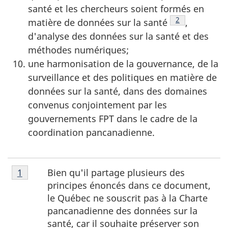
santé et les chercheurs soient formés en
Note de bas d
2
matière de données sur la santé
,
d'analyse des données sur la santé et des
méthodes numériques;
une harmonisation de la gouvernance, de la
surveillance et des politiques en matière de
données sur la santé, dans des domaines
convenus conjointement par les
gouvernements FPT dans le cadre de la
coordination pancanadienne.
Note
Bien qu'il partage plusieurs des
Retour à la référence de la note de bas de page
1
de
principes énoncés dans ce document,
bas
le Québec ne souscrit pas à la Charte
de
pancanadienne des données sur la
page
santé, car il souhaite préserver son