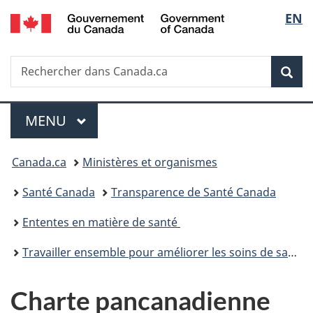
/
Sélec
EN
Passer
Passer
Passer
Government
au
à
à
de
of
contenu
«
la
Canada
Recherche
Rechercher
principal
Au
version
Rec
la
dans
sujet
HTML
Canada.ca
du
simplifiée
langu
Menu
gouvernement
MENU
PRINCIPAL
»
Vous
Canada.ca
Ministères et organismes
êtes
Santé Canada
Transparence de Santé Canada
ici :
Ententes en matière de santé
Travailler ensemble pour améliorer les soins de santé au Canada : Accords bilatéraux pour travailler ensemble
Charte pancanadienne