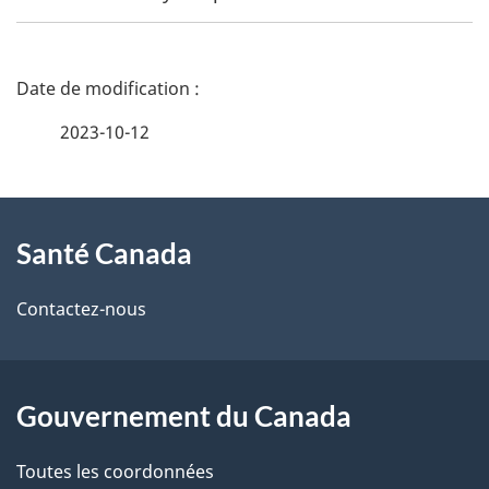
D
é
2023-10-12
t
À
a
Santé Canada
propos
i
de
l
Contactez-nous
ce
s
site
d
Gouvernement du Canada
e
Toutes les coordonnées