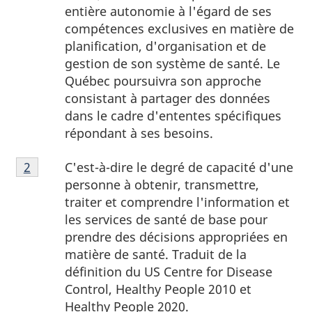
1
entière autonomie à l'égard de ses
compétences exclusives en matière de
planification, d'organisation et de
gestion de son système de santé. Le
Québec poursuivra son approche
consistant à partager des données
dans le cadre d'ententes spécifiques
répondant à ses besoins.
Note
C'est-à-dire le degré de capacité d'une
Retour à la référence de la note de bas de page
2
de
personne à obtenir, transmettre,
bas
traiter et comprendre l'information et
de
les services de santé de base pour
page
prendre des décisions appropriées en
2
matière de santé. Traduit de la
définition du US Centre for Disease
Control, Healthy People 2010 et
Healthy People 2020.