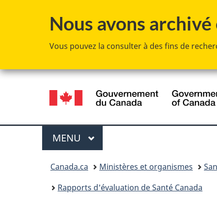
Nous avons archivé c
Vous pouvez la consulter à des fins de recherc
Sélection
de
la
Menu
MENU
PRINCIPAL
langue
Vous
Canada.ca
Ministères et organismes
San
êtes
Rapports d'évaluation de Santé Canada
ici :