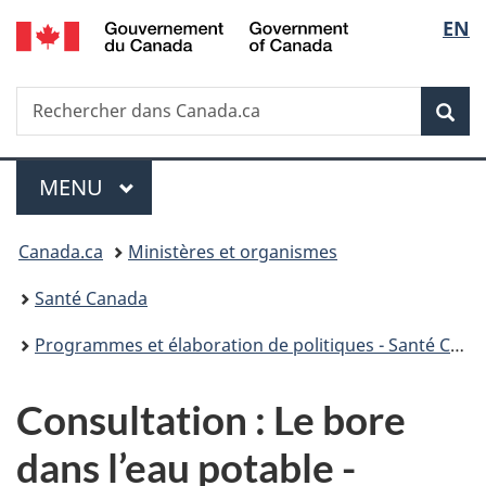
/
Sélec
EN
Passer
Passer
Passer
Government
au
à
à
de
of
contenu
«
la
Canada
Recherche
Rechercher
principal
Au
version
Rec
la
dans
sujet
HTML
Canada.ca
du
simplifiée
langu
Menu
gouvernement
MENU
PRINCIPAL
»
Vous
Canada.ca
Ministères et organismes
êtes
Santé Canada
ici :
Programmes et élaboration de politiques - Santé Canada
Consultation : Le bore
dans l’eau potable -