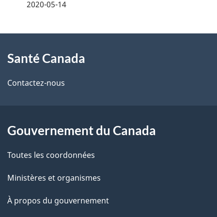
é
2020-05-14
t
À
a
Santé Canada
propos
i
de
l
Contactez-nous
ce
s
site
d
Gouvernement du Canada
e
Toutes les coordonnées
l
Ministères et organismes
a
À propos du gouvernement
p