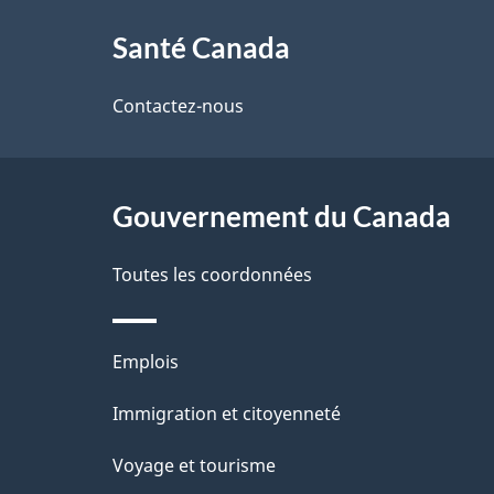
À
a
Santé Canada
propos
i
de
Contactez-nous
l
ce
s
site
Gouvernement du Canada
d
e
Toutes les coordonnées
l
Thèmes
Emplois
a
et
Immigration et citoyenneté
p
sujets
Voyage et tourisme
a