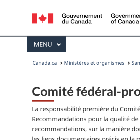
Sélection
de
la
Menu
MENU
PRINCIPAL
langue
Vous
Canada.ca
Ministères et organismes
San
êtes
ici :
Comité fédéral-prov
La responsabilité première du Comité f
Recommandations pour la qualité de 
recommandations, sur la manière dont
les liens documentaires précis en la 