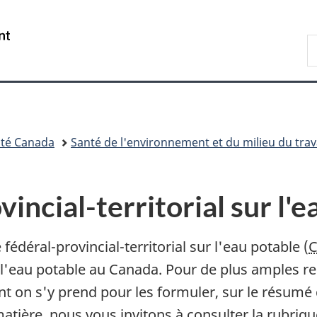
Passer
Passer
Passer
au
à
à
/
R
contenu
«
la
Government
d
principal
Au
version
of
C
sujet
HTML
Canada
du
simplifiée
gouvernement
»
té Canada
Santé de l'environnement et du milieu du trav
incial-territorial sur l'e
édéral-provincial-territorial sur l'eau potable (
C
l'eau potable au Canada. Pour de plus amples r
 on s'y prend pour les formuler, sur le résumé d
matière, nous vous invitons à consulter la rubriq