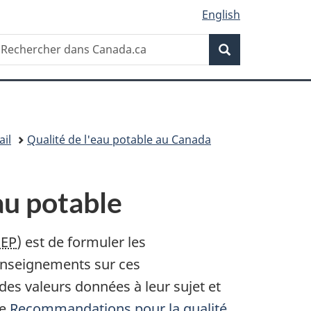
English
Recherche
echercher
Recherche
ans
anada.ca
ail
Qualité de l'eau potable au Canada
au potable
EP
) est de formuler les
enseignements sur ces
es valeurs données à leur sujet et
ue
Recommandations pour la qualité