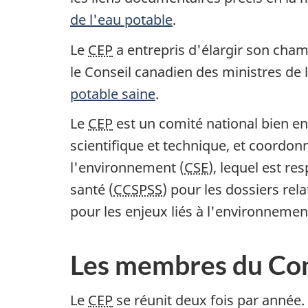
de l'eau potable
.
Le
CEP
a entrepris d'élargir son cham
le Conseil canadien des ministres de
potable saine
.
Le
CEP
est un comité national bien en
scientifique et technique, et coordonn
l'environnement (
CSE
), lequel est re
santé (
CCSPSS
) pour les dossiers rel
pour les enjeux liés à l'environnemen
Les membres du Co
Le
CEP
se réunit deux fois par année