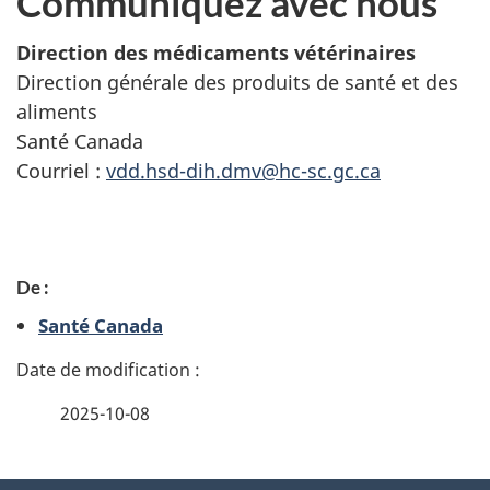
Communiquez avec nous
Direction des médicaments vétérinaires
Direction générale des produits de santé et des
aliments
Santé Canada
Courriel :
vdd.hsd-dih.dmv@hc-sc.gc.ca
D
De :
é
Santé Canada
t
a
2025-10-08
i