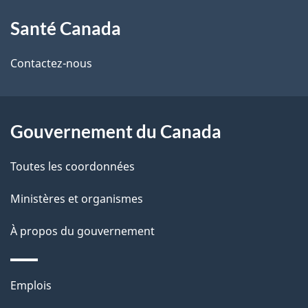
l
À
s
Santé Canada
propos
d
de
Contactez-nous
e
ce
l
site
Gouvernement du Canada
a
Toutes les coordonnées
p
Ministères et organismes
a
g
À propos du gouvernement
e
Thèmes
Emplois
et