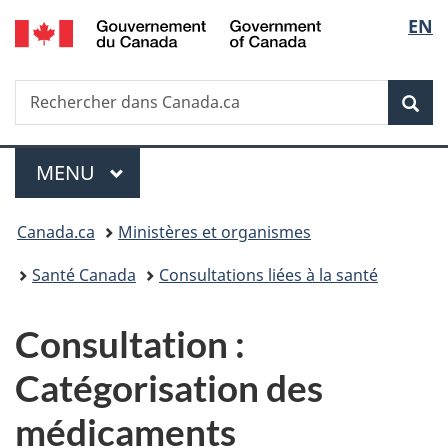
/
Sélec
EN
Passer
Passer
Passer
Government
au
à
à
de
of
contenu
«
la
Canada
Recherche
Rechercher
principal
Au
version
Rec
la
dans
sujet
HTML
Canada.ca
du
simplifiée
langu
Menu
gouvernement
MENU
PRINCIPAL
»
Vous
Canada.ca
Ministères et organismes
êtes
Santé Canada
Consultations liées à la santé
ici :
Consultation :
Catégorisation des
médicaments