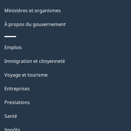
l
Ministères et organismes
a
À propos du gouvernement
p
a
Thèmes
Emplois
g
et
Immigration et citoyenneté
sujets
e
Voyage et tourisme
Entreprises
Prestations
Santé
Impôts