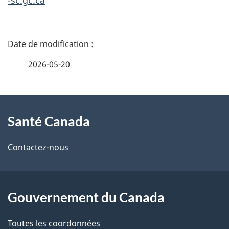
-sc.gc.ca
D
é
2026-05-20
t
À
a
Santé Canada
propos
i
de
l
Contactez-nous
ce
s
site
d
Gouvernement du Canada
e
Toutes les coordonnées