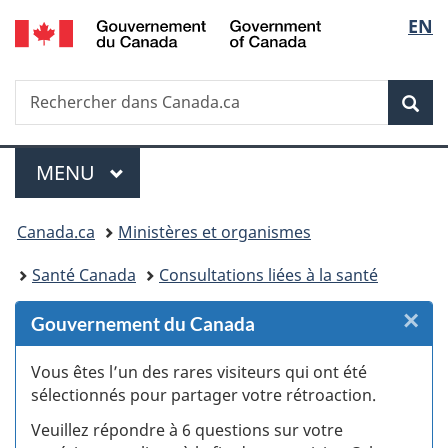
/
Sélec
EN
Passer
Passer
Passer
Passer
Government
au
au
à
à
de
of
Gestionnaire
contenu
«
la
Canada
Recherche
Rechercher
des
principal
Au
version
Rec
la
dans
Invitations
sujet
HTML
Canada.ca
du
simplifiée
langu
Menu
gouvernement
MENU
PRINCIPAL
»
Vous
Canada.ca
Ministères et organismes
êtes
Santé Canada
Consultations liées à la santé
ici :
×
F
Gouvernement du Canada
:
Vous êtes l’un des rares visiteurs qui ont été
sélectionnés pour partager votre rétroaction.
S
Veuillez répondre à 6 questions sur votre
d