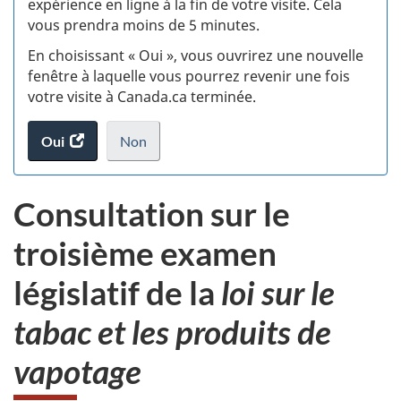
expérience en ligne à la fin de votre visite. Cela
vous prendra moins de 5 minutes.
fi
En choisissant « Oui », vous ouvrirez une nouvelle
d
fenêtre à laquelle vous pourrez revenir une fois
votre visite à Canada.ca terminée.
vi
Oui
accéder
Non
(t
au
je
.
sondage.
ne
d
Consultation sur le
veux
pas
troisième examen
participer
au
législatif de la
loi sur le
sondage
du
tabac et les produits de
site
web,
vapotage