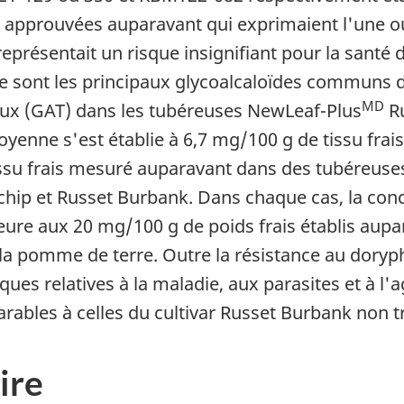
approuvées auparavant qui exprimaient l'une ou 
eprésentait un risque insignifiant pour la santé 
ine sont les principaux glycoalcaloïdes communs 
MD
aux (GAT) dans les tubéreuses
NewLeaf-Plus
R
oyenne s'est établie à 6,7 mg/100 g de tissu frai
ssu frais mesuré auparavant dans des tubéreuses
chip
et
Russet Burbank
. Dans chaque cas, la con
eure aux 20 mg/100 g de poids frais établis aupa
 la pomme de terre. Outre la résistance au doryp
stiques relatives à la maladie, aux parasites et à 
rables à celles du cultivar
Russet Burbank
non t
ire