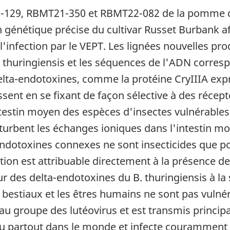
21-129, RBMT21-350 et RBMT22-082 de la pomme 
 génétique précise du cultivar
Russet Burbank
af
l'infection par le VEPT. Les lignées nouvelles pr
us thuringiensis et les séquences de l'ADN corre
delta-endotoxines, comme la protéine CryIIIA e
issent en se fixant de façon sélective à des récep
intestin moyen des espèces d'insectes vulnérables. 
turbent les échanges ioniques dans l'intestin mo
s endotoxines connexes ne sont insecticides que po
action est attribuable directement à la présence d
eur des delta-endotoxines du B. thuringiensis à la 
bestiaux et les êtres humains ne sont pas vulnér
au groupe des lutéovirus et est transmis princi
du partout dans le monde et infecte couramment 