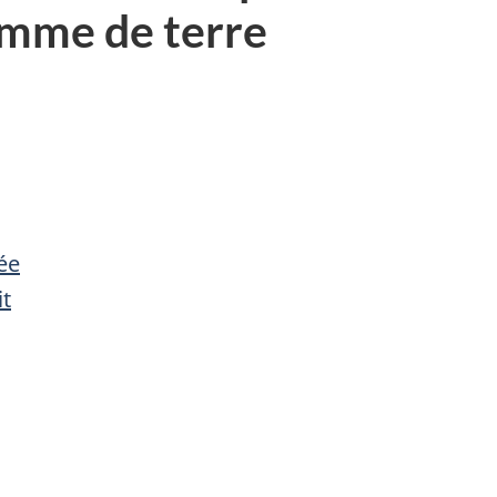
omme de terre
ée
it