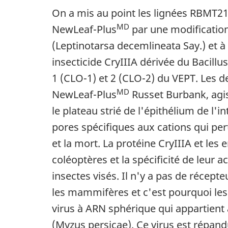
On a mis au point les lignées RBMT
MD
NewLeaf-Plus
par une modification
(Leptinotarsa decemlineata Say.) et à 
insecticide CryIIIA dérivée du Bacill
1 (CLO-1) et 2 (CLO-2) du VEPT. Les 
MD
NewLeaf-Plus
Russet Burbank
, ag
le plateau strié de l'épithélium de l'
pores spécifiques aux cations qui per
et la mort. La protéine CryIIIA et le
coléoptères et la spécificité de leur 
insectes visés. Il n'y a pas de récept
les mammifères et c'est pourquoi les 
virus à ARN sphérique qui appartient 
(Myzus persicae). Ce virus est répan