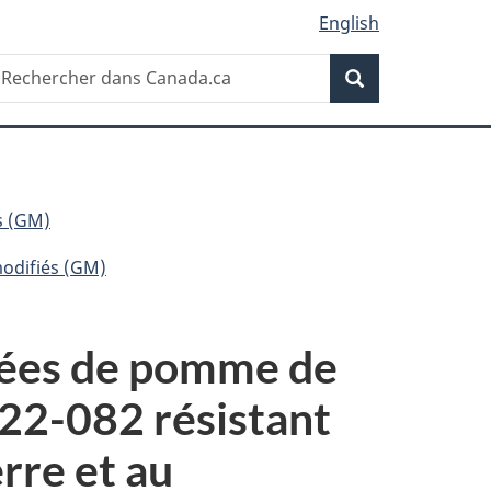
English
Recherche
echercher
Recherche
ans
anada.ca
s (GM)
modifiés (GM)
gnées de pomme de
2-082 résistant
rre et au