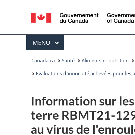
Sélection
de
la
Menu
MENU
PRINCIPAL
langue
Vous
Canada.ca
Santé
Aliments et nutrition
êtes
Evaluations d'innocuité achevées pour les
ici :
Information sur le
terre RBMT21-129
au virus de l'enro