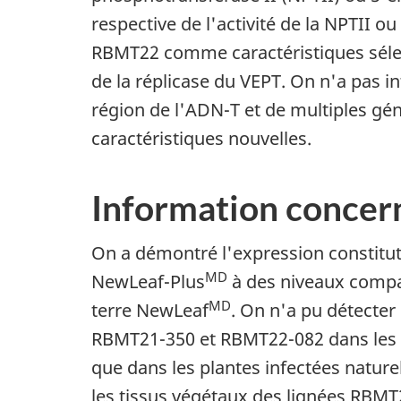
respective de l'activité de la NPTII
RBMT22 comme caractéristiques sélect
de la réplicase du VEPT. On n'a pas i
région de l'ADN-T et de multiples gén
caractéristiques nouvelles.
Information concern
On a démontré l'expression constitut
MD
NewLeaf-Plus
à des niveaux compa
MD
terre NewLeaf
. On n'a pu détecter
RBMT21-350 et RBMT22-082 dans les ti
que dans les plantes infectées nature
les tissus végétaux des lignées RBM