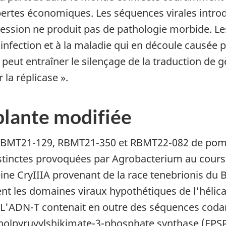
pertes économiques. Les séquences virales introd
pression ne produit pas de pathologie morbide. L
infection et à la maladie qui en découle causée 
peut entraîner le silençage de la traduction de 
 la réplicase ».
 plante modifiée
s RBMT21-129, RBMT21-350 et RBMT22-082 de po
stinctes provoquées par Agrobacterium au cours
ine CryIIIA provenant de la race tenebrionis du B
t les domaines viraux hypothétiques de l'hélicas
us. L'ADN-T contenait en outre des séquences co
nolpyruvylshikimate-3-phosphate synthase (EPSPS)