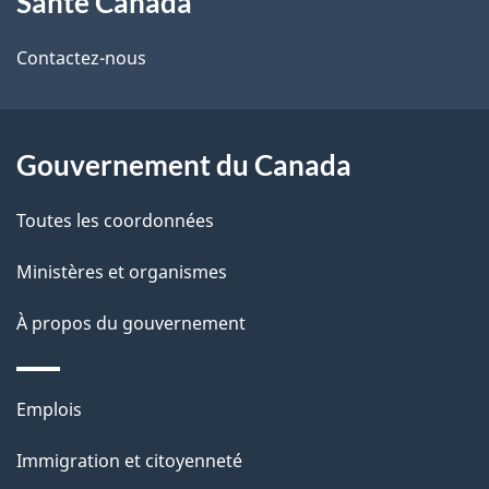
Santé Canada
propos
i
de
l
Contactez-nous
ce
s
site
d
Gouvernement du Canada
e
Toutes les coordonnées
l
Ministères et organismes
a
À propos du gouvernement
p
a
Thèmes
Emplois
g
et
Immigration et citoyenneté
sujets
e