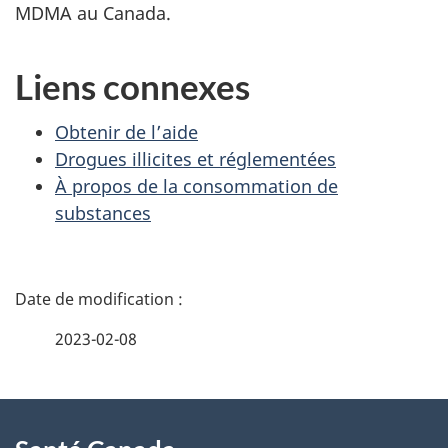
MDMA au Canada.
Liens connexes
Obtenir de l’aide
Drogues illicites et réglementées
À propos de la consommation de
substances
D
é
2023-02-08
t
À
a