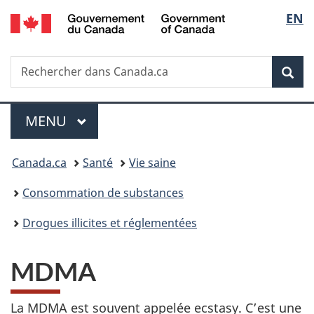
/
Sélec
EN
Passer
Passer
Passer
Government
au
à
à
de
of
contenu
«
la
Canada
Recherche
Rechercher
principal
Au
version
Rec
la
dans
sujet
HTML
Canada.ca
du
simplifiée
langu
Menu
gouvernement
MENU
PRINCIPAL
»
Vous
Canada.ca
Santé
Vie saine
êtes
Consommation de substances
ici :
Drogues illicites et réglementées
MDMA
La MDMA est souvent appelée ecstasy. C’est une