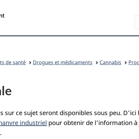
Passer
Passer
Passer
au
à
à
/
R
contenu
«
la
Government
d
principal
Au
version
of
C
sujet
HTML
Canada
du
simplifiée
gouvernement
»
ts de santé
Drogues et médicaments
Cannabis
Prod
le
sur ce sujet seront disponibles sous peu. D'ici là
hanvre industriel
pour obtenir de l'information à 
.