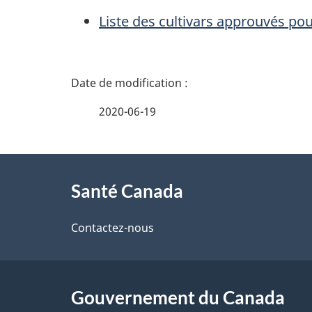
Liste des cultivars approuvés pou
D
é
2020-06-19
t
À
a
Santé Canada
propos
i
de
Contactez-nous
l
ce
s
site
Gouvernement du Canada
d