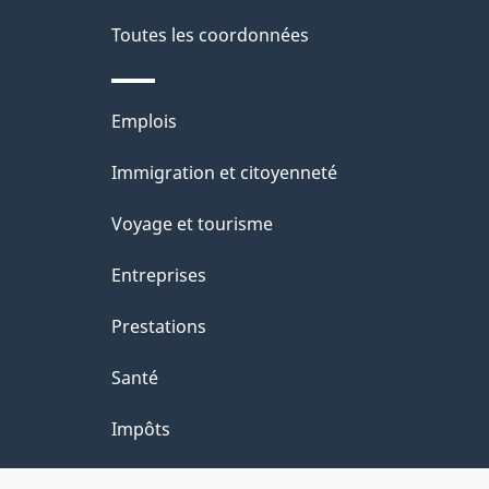
e
Toutes les coordonnées
l
Thèmes
Emplois
a
et
Immigration et citoyenneté
p
sujets
Voyage et tourisme
a
Entreprises
g
Prestations
e
Santé
Impôts