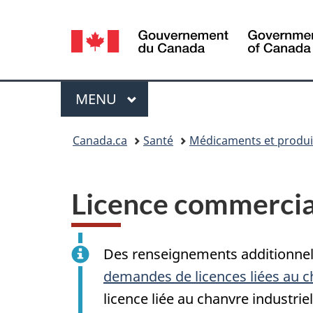
Sélection
de
la
Menu
MENU
PRINCIPAL
langue
Vous
Canada.ca
Santé
Médicaments et produi
êtes
ici :
Licence commercia
Des renseignements additionnels 
demandes de licences liées au c
licence liée au chanvre industriel