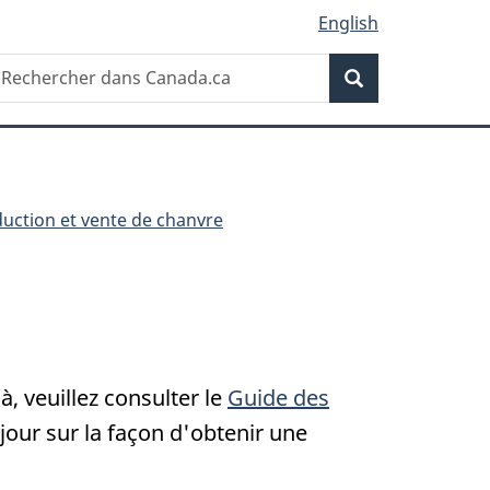
English
Recherche
echercher
Recherche
ans
anada.ca
uction et vente de chanvre
, veuillez consulter le
Guide des
jour sur la façon d'obtenir une