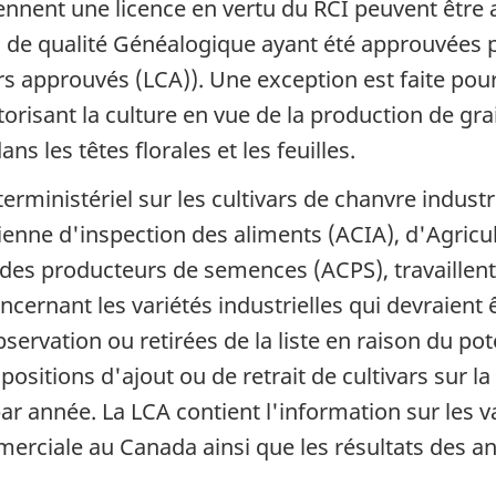
ennent une licence en vertu du RCI peuvent être a
nes de qualité Généalogique ayant été approuvées p
ivars approuvés (LCA)). Une exception est faite pou
utorisant la culture en vue de la production de gra
s les têtes florales et les feuilles.
rministériel sur les cultivars de chanvre industr
enne d'inspection des aliments (ACIA), d'Agricu
 des producteurs de semences (ACPS), travaillent
nant les variétés industrielles qui devraient êt
bservation ou retirées de la liste en raison du p
ositions d'ajout ou de retrait de cultivars sur l
par année. La LCA contient l'information sur les 
mmerciale au Canada ainsi que les résultats des 