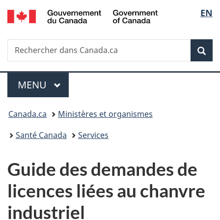
/
Sélec
EN
Passer
Passer
Passer
Government
au
à
à
de
of
contenu
«
la
Canada
Recherche
Rechercher
principal
Au
version
Rec
la
dans
sujet
HTML
Canada.ca
du
simplifiée
langu
Menu
gouvernement
MENU
PRINCIPAL
»
Vous
Canada.ca
Ministères et organismes
êtes
Santé Canada
Services
ici :
Guide des demandes de
licences liées au chanvre
industriel