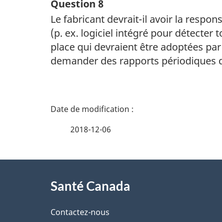
Question 8
Le fabricant devrait-il avoir la respon
(p. ex. logiciel intégré pour détecte
place qui devraient être adoptées par
demander des rapports périodiques des
D
é
2018-12-06
t
À
a
Santé Canada
propos
i
de
Contactez-nous