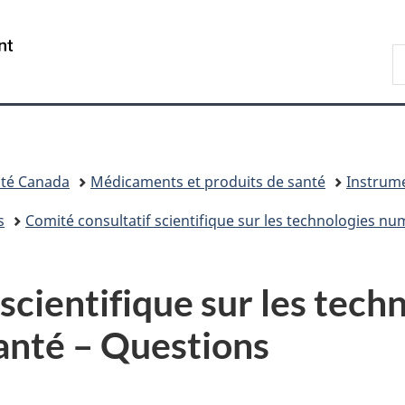
Passer
Passer
Passer
au
à
à
/
R
contenu
«
la
Government
d
principal
Au
version
of
C
sujet
HTML
Canada
du
simplifiée
gouvernement
»
té Canada
Médicaments et produits de santé
Instrum
s
Comité consultatif scientifique sur les technologies nu
scientifique sur les tech
anté – Questions