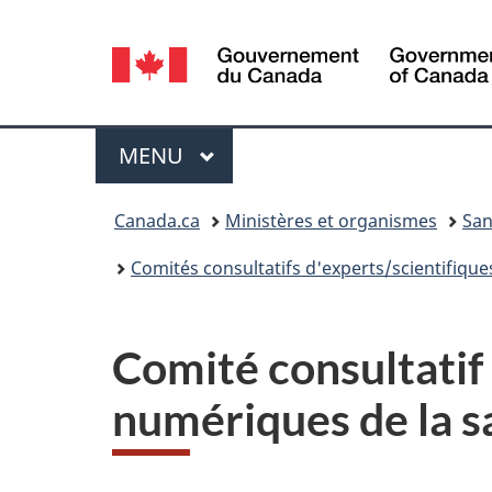
Sélection
de
la
Menu
MENU
PRINCIPAL
langue
Vous
Canada.ca
Ministères et organismes
San
êtes
Comités consultatifs d'experts/scientifique
ici :
Comité consultatif 
numériques de la s