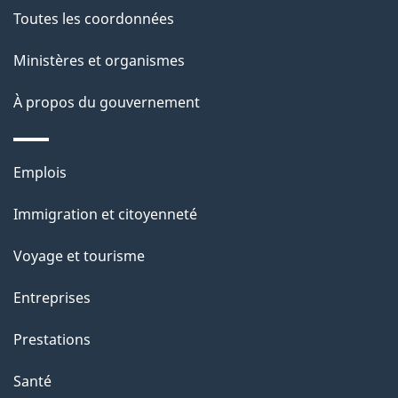
e
Toutes les coordonnées
l
Ministères et organismes
a
À propos du gouvernement
p
a
Thèmes
Emplois
g
et
Immigration et citoyenneté
sujets
e
Voyage et tourisme
Entreprises
Prestations
Santé