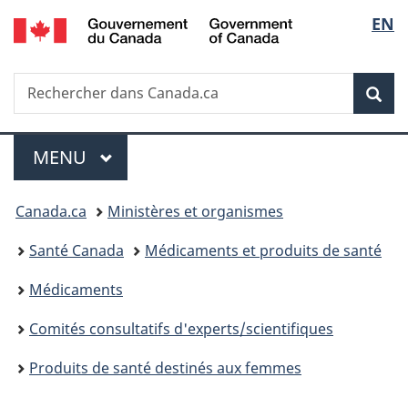
/
Sélec
EN
Passer
Passer
Passer
Government
au
à
à
de
of
contenu
«
la
Canada
Recherche
Rechercher
principal
Au
version
Rec
la
dans
sujet
HTML
Canada.ca
du
simplifiée
langu
Menu
gouvernement
MENU
PRINCIPAL
»
Vous
Canada.ca
Ministères et organismes
êtes
Santé Canada
Médicaments et produits de santé
ici :
Médicaments
Comités consultatifs d'experts/scientifiques
Produits de santé destinés aux femmes