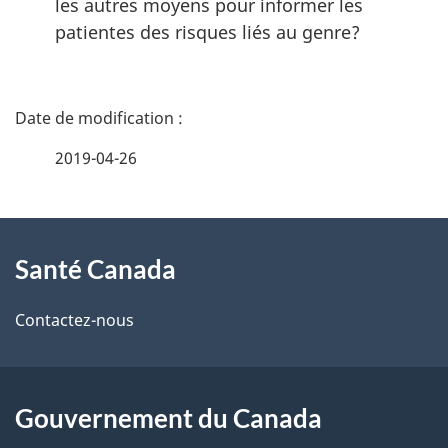
les autres moyens pour informer les
patientes des risques liés au genre?
D
é
2019-04-26
t
À
a
Santé Canada
propos
i
de
l
Contactez-nous
ce
s
site
d
Gouvernement du Canada