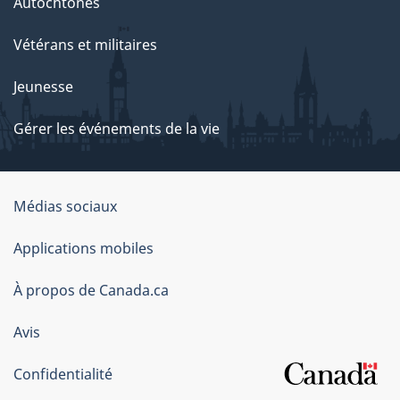
Autochtones
Vétérans et militaires
Jeunesse
Gérer les événements de la vie
Organisation
Médias sociaux
du
Applications mobiles
gouvernement
du
À propos de Canada.ca
Canada
Avis
Confidentialité