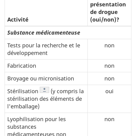
présentation
de drogue
Activité
(oui/non)?
Substance médicamenteuse
Tests pour la recherche et le
non
développement
Fabrication
non
Broyage ou micronisation
non
Note de bas de page
*
Stérilisation
(y compris la
oui
stérilisation des éléments de
l'emballage)
Lyophilisation pour les
non
substances
médicamenteuses non