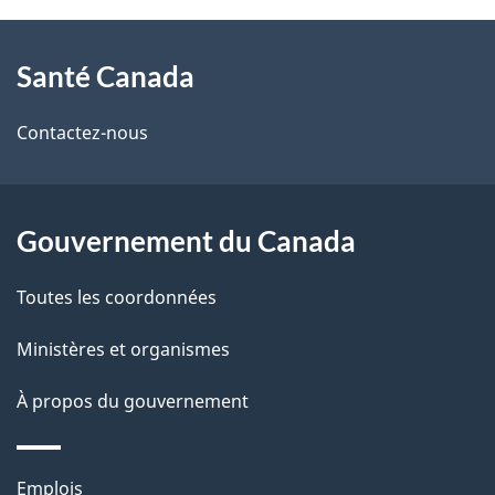
À
a
Santé Canada
propos
i
de
l
Contactez-nous
ce
s
site
d
Gouvernement du Canada
e
Toutes les coordonnées
l
Ministères et organismes
a
À propos du gouvernement
p
a
Thèmes
Emplois