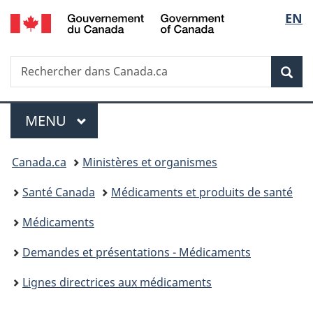
/
Sélec
EN
Passer
Passer
Passer
Government
au
à
à
de
of
contenu
«
la
Canada
Recherche
Rechercher
principal
Au
version
Rec
la
dans
sujet
HTML
Canada.ca
du
simplifiée
langu
Menu
gouvernement
MENU
PRINCIPAL
»
Vous
Canada.ca
Ministères et organismes
êtes
Santé Canada
Médicaments et produits de santé
ici :
Médicaments
Demandes et présentations - Médicaments
Lignes directrices aux médicaments