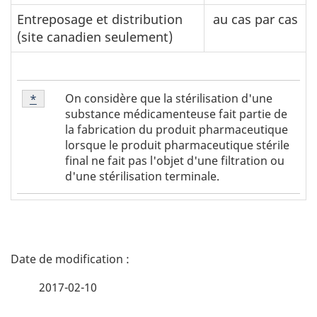
Entreposage et distribution
au cas par cas
(site canadien seulement)
Note
On considère que la stérilisation d'une
Return to note
*
referrer
*
substance médicamenteuse fait partie de
la fabrication du produit pharmaceutique
lorsque le produit pharmaceutique stérile
final ne fait pas l'objet d'une filtration ou
d'une stérilisation terminale.
D
é
2017-02-10
t