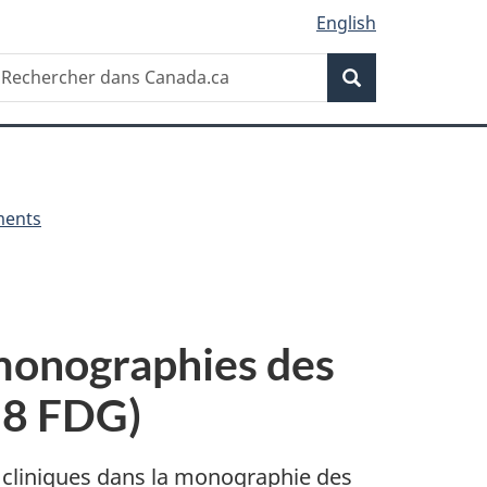
English
Recherche
echercher
Recherche
ans
anada.ca
ments
 monographies des
18 FDG)
s cliniques dans la monographie des