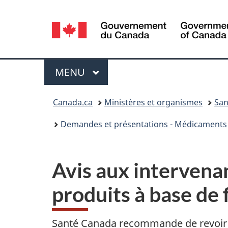
Sélection
de
la
Menu
MENU
PRINCIPAL
langue
Vous
Canada.ca
Ministères et organismes
San
êtes
Demandes et présentations - Médicaments
ici :
Avis aux intervena
produits à base de
Santé Canada recommande de revoir la