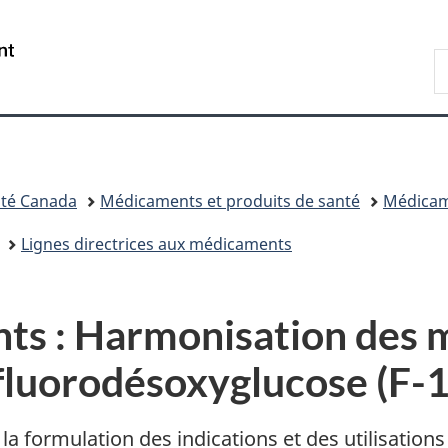
Passer
Passer
Passer
au
à
à
/
R
contenu
«
la
Government
d
principal
Au
version
of
C
sujet
HTML
Canada
du
simplifiée
gouvernement
»
té Canada
Médicaments et produits de santé
Médica
Lignes directrices aux médicaments
nts : Harmonisation des
 fluorodésoxyglucose (F-
 formulation des indications et des utilisation