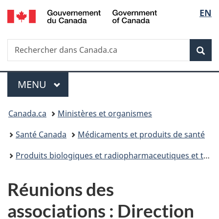
/
Sélec
EN
Passer
Passer
Passer
Passer
Government
au
à
au
à
de
of
contenu
«
menu
la
Canada
Recherche
Rechercher
principal
Au
de
version
Rec
la
dans
sujet
la
HTML
Canada.ca
du
section
simplifiée
langu
Menu
gouvernement
MENU
PRINCIPAL
»
Vous
Canada.ca
Ministères et organismes
êtes
Santé Canada
Médicaments et produits de santé
ici :
Produits biologiques et radiopharmaceutiques et thérapies génétiques
Réunions des
associations : Direction