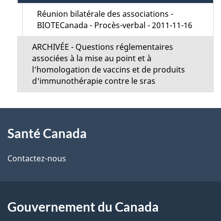
l
n
Réunion bilatérale des associations -
a
BIOTECanada - Procès-verbal - 2011-11-16
M
p
ARCHIVÉE - Questions réglementaires
e
associées à la mise au point et à
a
l'homologation de vaccins et de produits
n
d'immunothérapie contre le sras
g
u
e
À
Santé Canada
propos
de
Contactez-nous
ce
site
Gouvernement du Canada