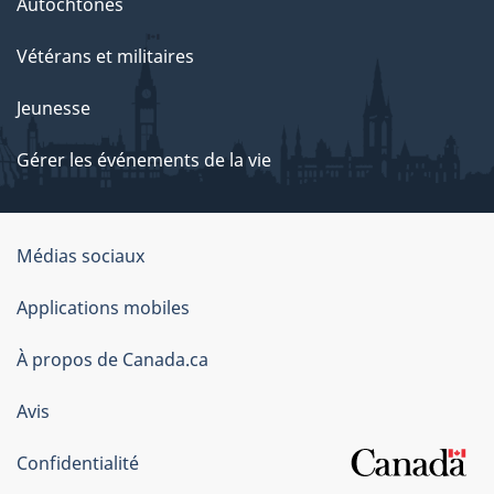
Autochtones
Vétérans et militaires
Jeunesse
Gérer les événements de la vie
Organisation
Médias sociaux
du
Applications mobiles
gouvernement
du
À propos de Canada.ca
Canada
Avis
Confidentialité