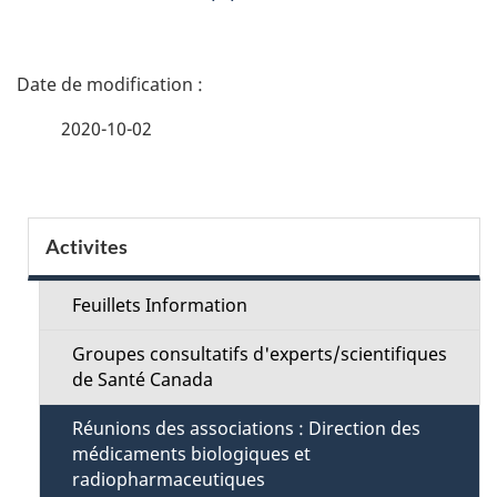
D
é
2020-10-02
t
a
S
Activites
i
e
l
Feuillets Information
c
s
Groupes consultatifs d'experts/scientifiques
t
de Santé Canada
d
i
Réunions des associations : Direction des
e
médicaments biologiques et
o
radiopharmaceutiques