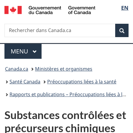
/
Sélec
EN
Passer
Passer
Passer
Government
au
à
à
de
of
contenu
«
la
Canada
Recherche
Rechercher
principal
Au
version
Rec
la
dans
sujet
HTML
Canada.ca
du
simplifiée
langu
Menu
gouvernement
MENU
PRINCIPAL
»
Vous
Canada.ca
Ministères et organismes
êtes
Santé Canada
Préoccupations liées à la santé
ici :
Rapports et publications – Préoccupations liées à la santé
Substances contrôlées et
précurseurs chimiques