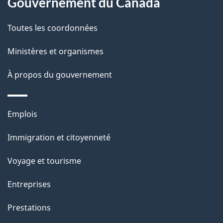
Gouvernement du Canada
e
Toutes les coordonnées
l
Ministères et organismes
a
À propos du gouvernement
p
a
Thèmes
Emplois
g
et
Immigration et citoyenneté
sujets
e
Voyage et tourisme
Entreprises
Prestations