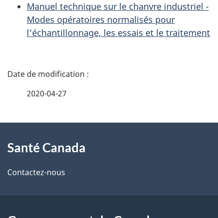
Manuel technique sur le chanvre industriel -
Modes opératoires normalisés pour
l'échantillonnage, les essais et le traitement
D
é
2020-04-27
t
À
a
Santé Canada
propos
i
de
l
Contactez-nous
ce
s
site
d