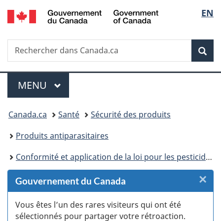
/
Sélec
EN
Passer
Passer
Passer
Passer
Government
au
au
à
à
de
of
Gestionnaire
contenu
«
la
Canada
Recherche
Rechercher
des
principal
Au
version
Rec
la
dans
Invitations
sujet
HTML
Canada.ca
du
simplifiée
langu
Menu
gouvernement
MENU
PRINCIPAL
»
Vous
Canada.ca
Santé
Sécurité des produits
êtes
Produits antiparasitaires
ici :
Conformité et application de la loi pour les pesticides : Ressources
×
F
Gouvernement du Canada
:
Vous êtes l’un des rares visiteurs qui ont été
sélectionnés pour partager votre rétroaction.