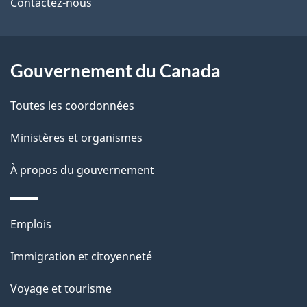
de
l
Contactez-nous
ce
s
site
d
Gouvernement du Canada
e
Toutes les coordonnées
l
Ministères et organismes
a
À propos du gouvernement
p
a
Thèmes
Emplois
g
et
Immigration et citoyenneté
sujets
e
Voyage et tourisme