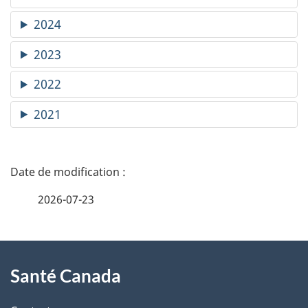
2024
2023
2022
2021
D
é
2026-07-23
t
À
a
Santé Canada
propos
i