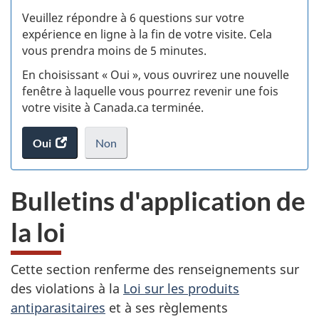
S
Veuillez répondre à 6 questions sur votre
d
expérience en ligne à la fin de votre visite. Cela
vous prendra moins de 5 minutes.
si
En choisissant « Oui », vous ouvrirez une nouvelle
w
fenêtre à laquelle vous pourrez revenir une fois
votre visite à Canada.ca terminée.
(t
Oui
accéder
Non
d
au
je
.
sondage.
ne
Bulletins d'application de
veux
pas
la loi
participer
au
sondage
Cette section renferme des renseignements sur
du
des violations à la
Loi sur les produits
site
antiparasitaires
et à ses règlements
web,