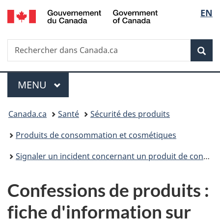
/
Sélec
EN
Passer
Passer
Passer
Government
au
à
à
de
of
contenu
«
la
Canada
Recherche
Rechercher
principal
Au
version
Rec
la
dans
sujet
HTML
Canada.ca
du
simplifiée
langu
Menu
gouvernement
MENU
PRINCIPAL
»
Vous
Canada.ca
Santé
Sécurité des produits
êtes
Produits de consommation et cosmétiques
ici :
Signaler un incident concernant un produit de consommation ou un cosmétique : aperçu
Confessions de produits :
fiche d'information sur