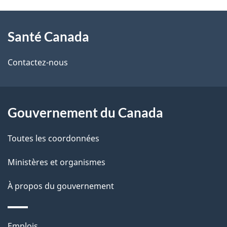
t
À
a
Santé Canada
propos
i
de
l
Contactez-nous
ce
s
site
d
Gouvernement du Canada
e
Toutes les coordonnées
l
Ministères et organismes
a
À propos du gouvernement
p
a
Thèmes
Emplois