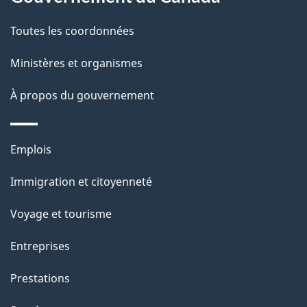
e
Toutes les coordonnées
l
Ministères et organismes
a
À propos du gouvernement
p
a
Thèmes
Emplois
g
et
Immigration et citoyenneté
sujets
e
Voyage et tourisme
Entreprises
Prestations