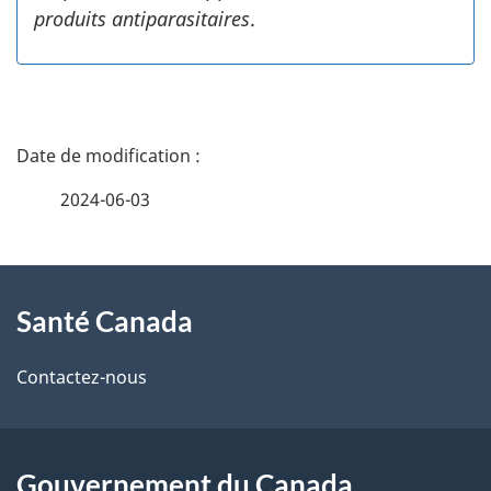
produits antiparasitaires
.
D
é
2024-06-03
t
À
a
Santé Canada
propos
i
de
l
Contactez-nous
ce
s
site
d
Gouvernement du Canada