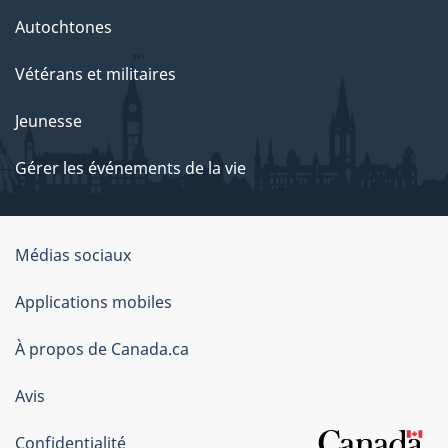
Autochtones
Vétérans et militaires
Jeunesse
Gérer les événements de la vie
Organisation
Médias sociaux
du
Applications mobiles
gouvernement
du
À propos de Canada.ca
Canada
Avis
Confidentialité