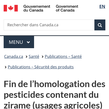
/
Sélec
EN
Passer
Passer
Passer
Government
au
à
à
de
of
contenu
«
la
Canada
Recherche
Rechercher
principal
Au
version
Rec
la
dans
sujet
HTML
Canada.ca
du
simplifiée
langu
Menu
gouvernement
MENU
PRINCIPAL
»
Vous
Canada.ca
Santé
Publications – Santé
êtes
Publications – Sécurité des produits
ici :
Fin de l’homologation des
pesticides contenant du
zirame (usages agricoles)