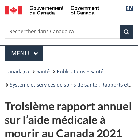
/
Sélec
EN
Passer
Passer
Passer
Passer
Government
au
au
à
à
de
of
Gestionnaire
contenu
«
la
Canada
Recherche
Rechercher
des
principal
Au
version
Rec
la
dans
Invitations
sujet
HTML
Canada.ca
du
simplifiée
langu
Menu
gouvernement
MENU
PRINCIPAL
»
Vous
Canada.ca
Santé
Publications – Santé
êtes
Système et services de soins de santé : Rapports et publications
ici :
Troisième rapport annuel
sur l’aide médicale à
mourir au Canada 2021