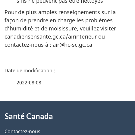
s’ils ne peuvent pas être nettoyés
Pour de plus amples renseignements sur la
façon de prendre en charge les problèmes
d’humidité et de moisissure, veuillez visiter
canadiensensante.gc.ca/airinterieur ou
contactez-nous à : air@hc-sc.gc.ca
D
é
2022-08-08
t
À
a
Santé Canada
propos
i
de
l
Contactez-nous