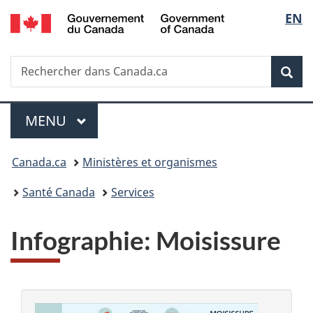
/
Sélec
EN
Passer
Passer
Passer
Government
au
à
à
de
of
contenu
«
la
Canada
Recherche
Rechercher
principal
Au
version
Rec
la
dans
sujet
HTML
Canada.ca
du
simplifiée
langu
Menu
gouvernement
MENU
PRINCIPAL
»
Vous
Canada.ca
Ministères et organismes
êtes
Santé Canada
Services
ici :
Infographie: Moisissure