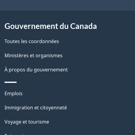
ce
s
site
d
Gouvernement du Canada
e
Toutes les coordonnées
l
Ministères et organismes
a
À propos du gouvernement
p
a
Thèmes
Emplois
g
et
Immigration et citoyenneté
sujets
e
Voyage et tourisme