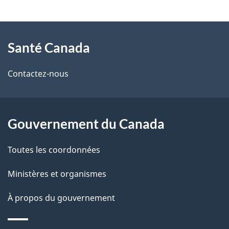
t
À
a
Santé Canada
propos
i
de
l
Contactez-nous
ce
s
site
d
Gouvernement du Canada
e
Toutes les coordonnées
l
Ministères et organismes
a
À propos du gouvernement
p