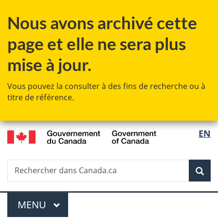
Passer
Passer
Passer
Nous avons archivé cette
au
à
à
contenu
«
la
page et elle ne sera plus
principal
Au
version
sujet
HTML
mise à jour.
du
simplifiée
gouvernement
Vous pouvez la consulter à des fins de recherche ou à
»
titre de référence.
/
Sélec
EN
Government
de
of
Canada
Recherche
Rechercher
Rec
la
dans
Canada.ca
langu
Menu
MENU
PRINCIPAL