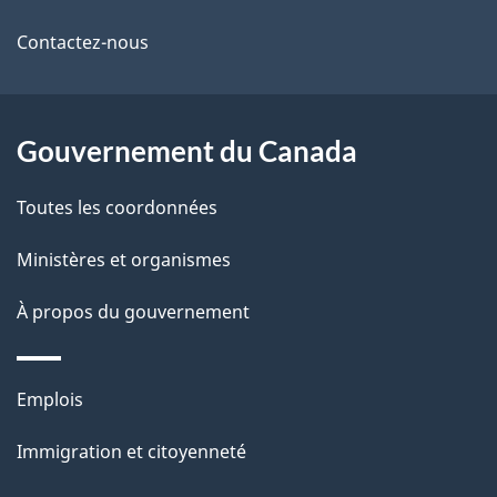
i
de
l
Contactez-nous
ce
s
site
d
Gouvernement du Canada
e
Toutes les coordonnées
l
Ministères et organismes
a
À propos du gouvernement
p
a
Thèmes
Emplois
g
et
Immigration et citoyenneté
sujets
e