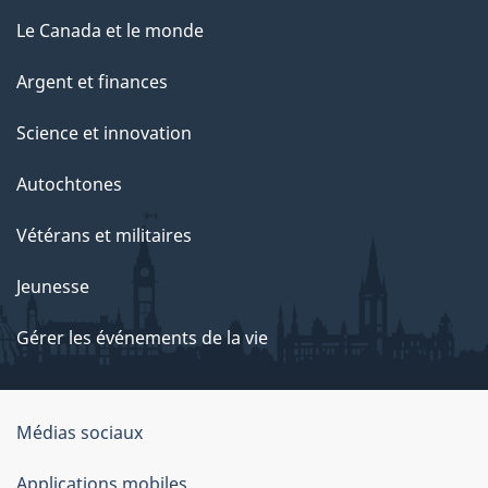
Le Canada et le monde
Argent et finances
Science et innovation
Autochtones
Vétérans et militaires
Jeunesse
Gérer les événements de la vie
Organisation
Médias sociaux
du
Applications mobiles