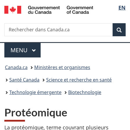
/
Sélec
EN
Passer
Passer
Passer
Government
au
à
à
de
of
contenu
«
la
Canada
Recherche
Rechercher
principal
Au
version
Rec
la
dans
sujet
HTML
Canada.ca
du
simplifiée
langu
Menu
gouvernement
MENU
PRINCIPAL
»
Vous
Canada.ca
Ministères et organismes
êtes
Santé Canada
Science et recherche en santé
ici :
Technologie émergente
Biotechnologie
Protéomique
La protéomique, terme couvrant plusieurs