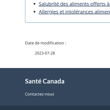
Salubrité des aliments offerts 
Allergies et intolérances alimen
D
é
2023-07-28
t
À
a
Santé Canada
propos
i
de
Contactez-nous
l
ce