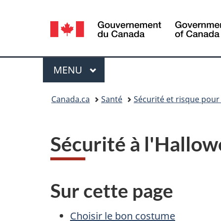
Sélection
de
la
Menu
MENU
PRINCIPAL
langue
Vous
Canada.ca
Santé
Sécurité et risque pour
êtes
ici :
Sécurité à l'Hallo
Sur cette page
Choisir le bon costume