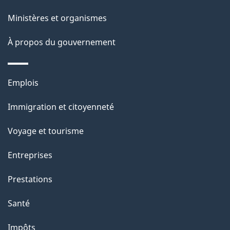
l
Ministères et organismes
a
À propos du gouvernement
p
a
Thèmes
Emplois
g
et
Immigration et citoyenneté
sujets
e
Voyage et tourisme
Entreprises
Prestations
Santé
Impôts