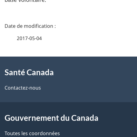
D
é
2017-05-04
t
À
a
Santé Canada
propos
i
de
l
Contactez-nous
ce
s
site
d
Gouvernement du Canada
e
Toutes les coordonnées