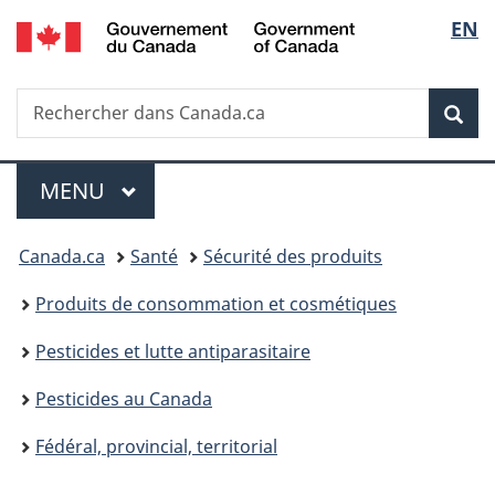
/
Sélec
EN
Passer
Passer
Passer
Government
au
à
à
de
of
contenu
«
la
Canada
Recherche
Rechercher
principal
Au
version
Rec
la
dans
sujet
HTML
Canada.ca
du
simplifiée
langu
Menu
gouvernement
MENU
PRINCIPAL
»
Vous
Canada.ca
Santé
Sécurité des produits
êtes
Produits de consommation et cosmétiques
ici :
Pesticides et lutte antiparasitaire
Pesticides au Canada
Fédéral, provincial, territorial