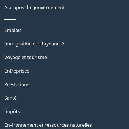
c
g
À propos du gouvernement
t
e
i
o
Thèmes
Emplois
n
et
s
Immigration et citoyenneté
sujets
u
Voyage et tourisme
r
c
Entreprises
e
Prestations
t
t
Santé
e
Impôts
p
a
Environnement et ressources naturelles