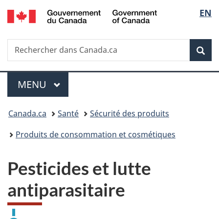
/
Sélec
EN
Passer
Passer
Passer
Government
au
à
à
de
of
contenu
«
la
Canada
Recherche
Rechercher
principal
Au
version
Rec
la
dans
sujet
HTML
Canada.ca
du
simplifiée
langu
Menu
gouvernement
MENU
PRINCIPAL
»
Vous
Canada.ca
Santé
Sécurité des produits
êtes
Produits de consommation et cosmétiques
ici :
Pesticides et lutte
antiparasitaire