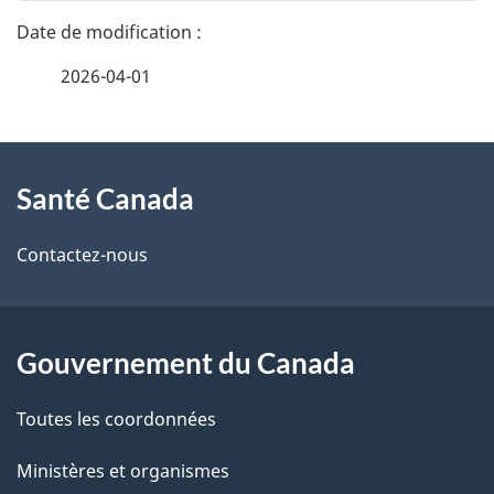
n
a
e
2026-04-01
i
z
v
l
o
À
s
t
Santé Canada
propos
r
d
de
e
Contactez-nous
e
r
ce
l
é
site
t
Gouvernement du Canada
a
r
p
Toutes les coordonnées
o
a
a
Ministères et organismes