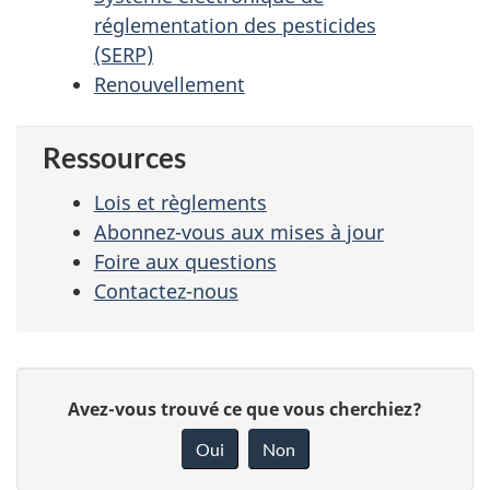
réglementation des pesticides
(SERP)
Renouvellement
Ressources
Lois et règlements
Abonnez-vous aux mises à jour
Foire aux questions
Contactez-nous
D
D
Avez-vous trouvé ce que vous cherchiez?
é
o
Oui
Non
n
t