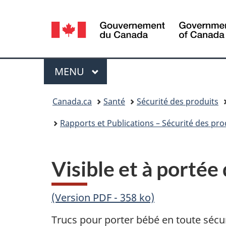
Sélection
de
la
Menu
MENU
PRINCIPAL
langue
Vous
Canada.ca
Santé
Sécurité des produits
êtes
Rapports et Publications – Sécurité des p
ici :
Visible et à portée 
(Version PDF - 358 ko)
Trucs pour porter bébé en toute sécu