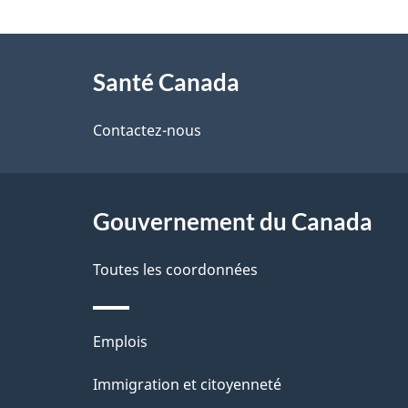
t
À
a
Santé Canada
propos
i
de
Contactez-nous
l
ce
s
site
Gouvernement du Canada
d
e
Toutes les coordonnées
l
Thèmes
Emplois
a
et
Immigration et citoyenneté
p
sujets