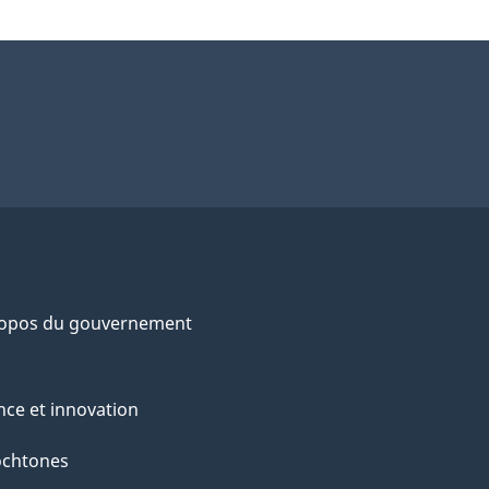
ropos du gouvernement
nce et innovation
ochtones