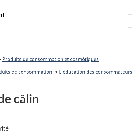
Passer
Passer
Passer
au
à
à
/
R
contenu
«
la
Government
d
principal
Au
version
of
C
sujet
HTML
Canada
du
simplifiée
gouvernement
»
Produits de consommation et cosmétiques
roduits de consommation
L'éducation des consommateur
de câlin
rité