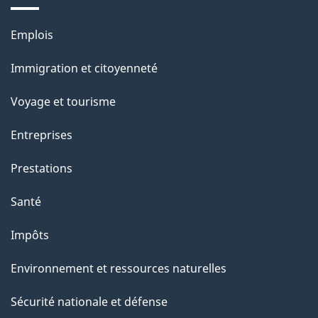
a
Thèmes
Emplois
g
et
Immigration et citoyenneté
sujets
e
Voyage et tourisme
Entreprises
Prestations
Santé
Impôts
Environnement et ressources naturelles
Sécurité nationale et défense