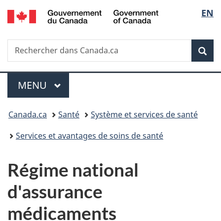
/
Sélec
EN
Passer
Passer
Passer
Government
au
à
à
de
of
contenu
«
la
Canada
Recherche
Rechercher
principal
Au
version
Rec
la
dans
sujet
HTML
Canada.ca
du
simplifiée
langu
Menu
gouvernement
MENU
PRINCIPAL
»
Vous
Canada.ca
Santé
Système et services de santé
êtes
Services et avantages de soins de santé
ici :
Régime national
d'assurance
médicaments