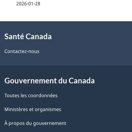
é
2026-01-28
s
t
À
a
Santé Canada
propos
i
de
l
Contactez-nous
ce
s
site
d
Gouvernement du Canada
e
Toutes les coordonnées
l
Ministères et organismes
a
À propos du gouvernement
p