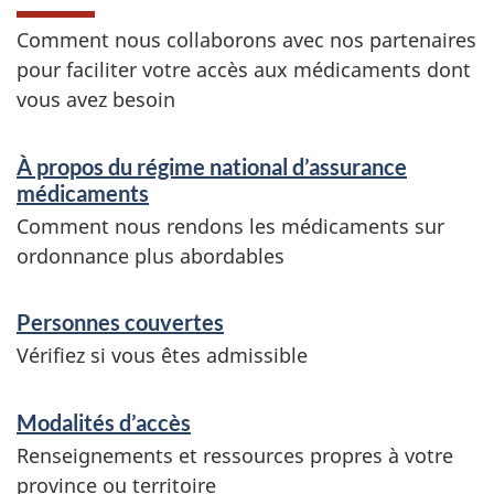
Comment nous collaborons avec nos partenaires
pour faciliter votre accès aux médicaments dont
vous avez besoin
S
À propos du régime national d’assurance
e
médicaments
r
Comment nous rendons les médicaments sur
ordonnance plus abordables
v
i
Personnes couvertes
c
Vérifiez si vous êtes admissible
e
s
Modalités d’accès
Renseignements et ressources propres à votre
e
province ou territoire