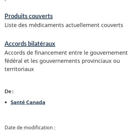
t
r
Produits couverts
e
Liste des médicaments actuellement couverts
n
Accords bilatéraux
s
Accords de financement entre le gouvernement
e
fédéral et les gouvernements provinciaux ou
i
territoriaux
g
n
De :
m
Santé Canada
e
n
D
t