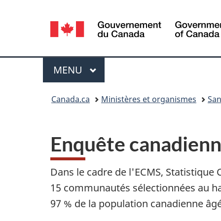
Sélection
de
la
Menu
MENU
PRINCIPAL
langue
Vous
Canada.ca
Ministères et organismes
San
êtes
ici :
Enquête canadienne
Dans le cadre de l'ECMS, Statistique
15 communautés sélectionnées au has
97 % de la population canadienne âgé