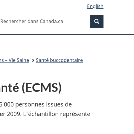
English
Recherche
echercher
Recherche
ans
anada.ca
s – Vie Saine
Santé buccodentaire
anté (ECMS)
 6 000 personnes issues de
r 2009. L'échantillon représente