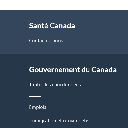
t
À
a
Santé Canada
propos
i
de
Contactez-nous
l
ce
s
site
Gouvernement du Canada
d
e
Toutes les coordonnées
l
Thèmes
Emplois
a
et
Immigration et citoyenneté
p
sujets