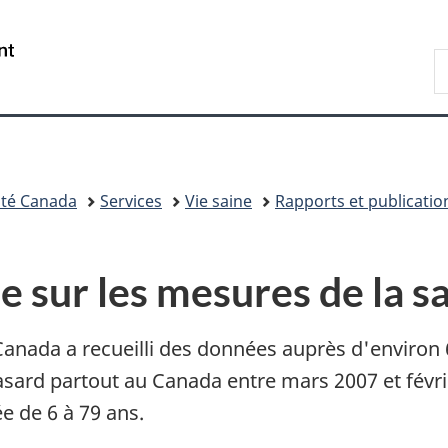
Passer
Passer
Passer
au
à
à
/
R
contenu
«
la
Government
d
principal
Au
version
of
C
sujet
HTML
Canada
du
simplifiée
gouvernement
»
té Canada
Services
Vie saine
Rapports et publication
 sur les mesures de la s
 Canada a recueilli des données auprès d'environ
ard partout au Canada entre mars 2007 et févrie
e de 6 à 79 ans.