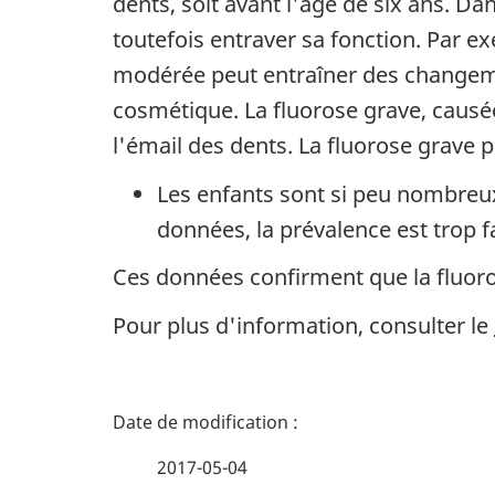
dents, soit avant l'âge de six ans. Da
toutefois entraver sa fonction. Par e
modérée peut entraîner des changemen
cosmétique. La fluorose grave, causé
l'émail des dents. La fluorose grave
Les enfants sont si peu nombreu
données, la prévalence est trop fa
Ces données confirment que la fluor
Pour plus d'information, consulter le
D
é
2017-05-04