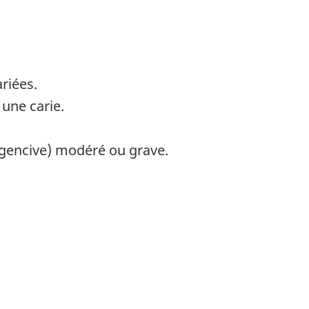
riées.
 une carie.
 gencive) modéré ou grave.