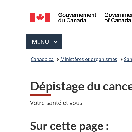
Sélection
de
la
Menu
MENU
PRINCIPAL
langue
Vous
Canada.ca
Ministères et organismes
San
êtes
ici :
Dépistage du cance
Votre santé et vous
Sur cette page :