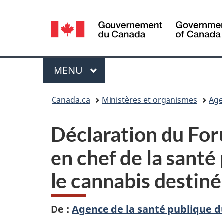
Sélection
de
la
Menu
MENU
PRINCIPAL
langue
Vous
Canada.ca
Ministères et organismes
Age
êtes
Déclaration du For
ici :
en chef de la santé 
le cannabis destiné
De :
Agence de la santé publique 