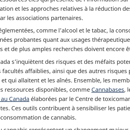
on et les approches relatives à la réduction des
ar les associations partenaires.
glementées, comme l’alcool et le tabac, la con
onnées probantes quant aux usages thérapeutiques
 et de plus amples recherches doivent encore êt
nada s’inquiètent des risques et des méfaits pot
acultés affaiblies, ainsi que des autres risques p
 et qui allaitent et les aînés. Ensemble, les me
 les ressources disponibles, comme
Cannabases
, 
is au Canada
élaborées par le Centre de toxicoman
. Ces outils contribuent à sensibiliser les patien
 la consommation de cannabis.
 du cannabis représentent un changement majeur d