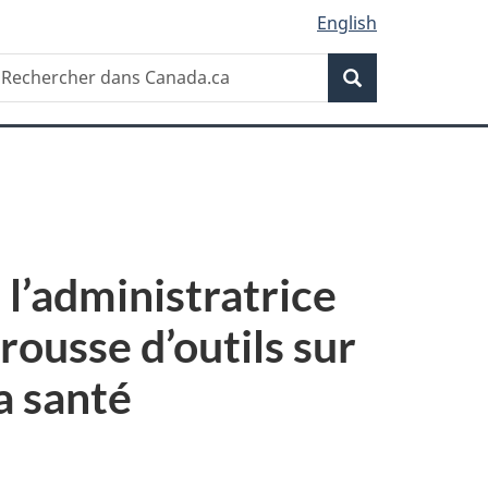
English
Recherche
echercher
Recherche
ans
anada.ca
l’administratrice
rousse d’outils sur
a santé