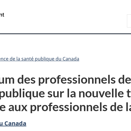
Passer
Passer
Passer
au
à
à
/
R
contenu
«
la
Government
d
principal
Au
version
of
C
sujet
HTML
Canada
du
simplifiée
gouvernement
»
nce de la santé publique du Canada
um des professionnels de 
publique sur la nouvelle t
e aux professionnels de l
du Canada