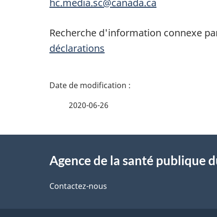
hc.media.sc@canada.ca
Recherche d'information connexe par
déclarations
D
é
2020-06-26
t
À
a
Agence de la santé publique 
propos
i
de
Contactez-nous
l
ce