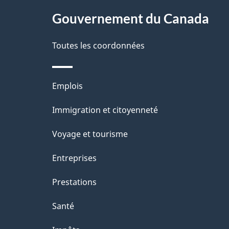
s
site
Gouvernement du Canada
d
e
Toutes les coordonnées
l
Thèmes
Emplois
a
et
Immigration et citoyenneté
p
sujets
Voyage et tourisme
a
Entreprises
g
Prestations
e
Santé