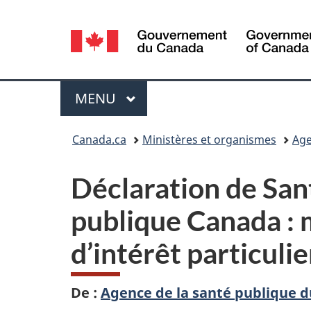
Sélection
de
la
Menu
MENU
PRINCIPAL
langue
Vous
Canada.ca
Ministères et organismes
Age
êtes
Déclaration de Sant
ici :
publique Canada : m
d’intérêt particulie
De :
Agence de la santé publique 