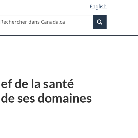
English
Recherche
echercher
Recherche
ans
anada.ca
ef de la santé
t de ses domaines