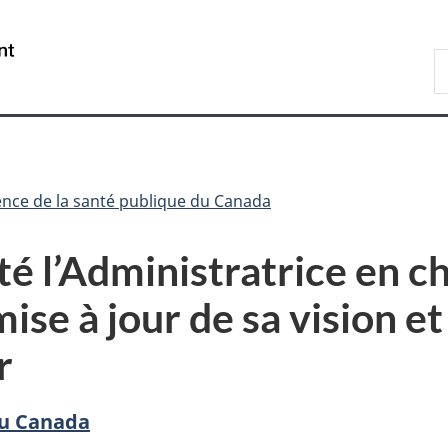
Passer
Passer
Passer
au
à
à
/
R
contenu
«
la
Government
d
principal
Au
version
of
C
sujet
HTML
Canada
du
simplifiée
gouvernement
»
nce de la santé publique du Canada
é l’Administratrice en ch
ise à jour de sa vision e
r
du Canada