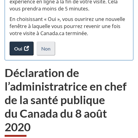
expérience en ligne à la fin de votre visite. Cela
vous prendra moins de 5 minutes.
si
En choisissant « Oui », vous ouvrirez une nouvelle
w
fenêtre à laquelle vous pourrez revenir une fois
votre visite à Canada.ca terminée.
(t
Oui
accéder
Non
d
au
je
.
sondage.
ne
Déclaration de
veux
pas
l’administratrice en chef
participer
au
de la santé publique
sondage
du
du Canada du 8 août
site
web,
2020