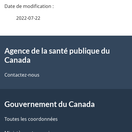
D
é
2022-07-22
t
À
a
Agence de la santé publique du
propos
i
Canada
de
l
Contactez-nous
ce
s
site
d
Gouvernement du Canada
e
l
Toutes les coordonnées
a