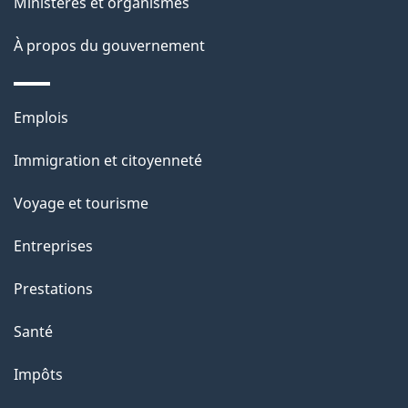
Ministères et organismes
p
À propos du gouvernement
a
g
Thèmes
Emplois
et
e
Immigration et citoyenneté
sujets
Voyage et tourisme
Entreprises
Prestations
Santé
Impôts