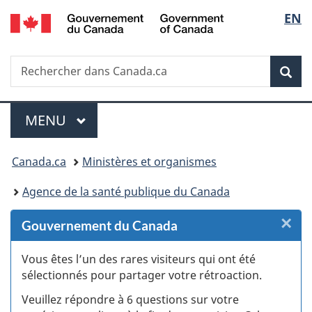
/
Sélec
EN
Passer
Passer
Passer
Passer
Government
au
au
à
à
de
of
Gestionnaire
contenu
«
la
Canada
Recherche
Rechercher
des
principal
Au
version
Rec
la
dans
Invitations
sujet
HTML
Canada.ca
du
simplifiée
langu
Menu
gouvernement
MENU
PRINCIPAL
»
Vous
Canada.ca
Ministères et organismes
êtes
Agence de la santé publique du Canada
ici :
×
F
Gouvernement du Canada
:
Vous êtes l’un des rares visiteurs qui ont été
sélectionnés pour partager votre rétroaction.
S
Veuillez répondre à 6 questions sur votre
d