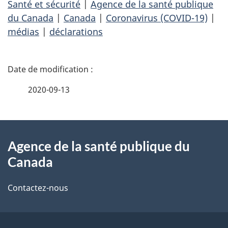
Santé et sécurité
|
Agence de la santé publique
du Canada
|
Canada
|
Coronavirus (COVID-19)
|
médias
|
déclarations
D
é
2020-09-13
t
À
a
Agence de la santé publique du
propos
i
Canada
de
l
Contactez-nous
ce
s
site
d