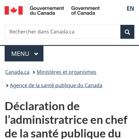
/
Sélec
EN
Passer
Passer
Passer
Government
au
à
à
de
of
contenu
«
la
Canada
Recherche
Rechercher
principal
Au
version
Rec
la
dans
sujet
HTML
Canada.ca
du
simplifiée
langu
Menu
gouvernement
MENU
PRINCIPAL
»
Vous
Canada.ca
Ministères et organismes
êtes
Agence de la santé publique du Canada
ici :
Déclaration de
l’administratrice en chef
de la santé publique du