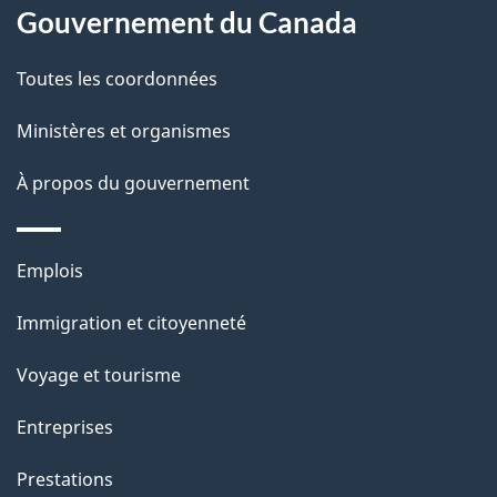
Gouvernement du Canada
e
l
Toutes les coordonnées
a
Ministères et organismes
p
À propos du gouvernement
a
g
Thèmes
Emplois
et
e
Immigration et citoyenneté
sujets
Voyage et tourisme
Entreprises
Prestations