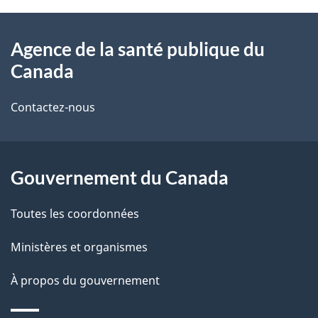
À
a
Agence de la santé publique du
propos
i
Canada
de
l
Contactez-nous
ce
s
site
d
Gouvernement du Canada
e
l
Toutes les coordonnées
a
Ministères et organismes
p
À propos du gouvernement
a