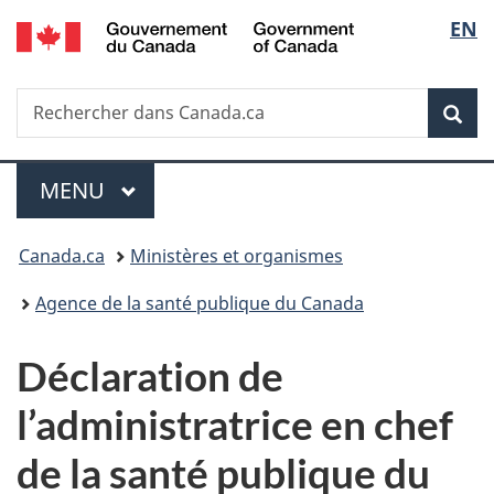
/
Sélec
EN
Passer
Passer
Passer
Government
au
à
à
de
of
contenu
«
la
Canada
Recherche
Rechercher
principal
Au
version
Rec
la
dans
sujet
HTML
Canada.ca
du
simplifiée
langu
Menu
gouvernement
MENU
PRINCIPAL
»
Vous
Canada.ca
Ministères et organismes
êtes
Agence de la santé publique du Canada
ici :
Déclaration de
l’administratrice en chef
de la santé publique du