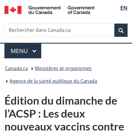
/
Sélec
EN
Passer
Passer
Passer
Government
au
à
à
de
of
contenu
«
la
Canada
Recherche
Rechercher
principal
Au
version
Rec
la
dans
sujet
HTML
Canada.ca
du
simplifiée
langu
Menu
gouvernement
MENU
PRINCIPAL
»
Vous
Canada.ca
Ministères et organismes
êtes
Agence de la santé publique du Canada
ici :
Édition du dimanche de
l’ACSP : Les deux
nouveaux vaccins contre