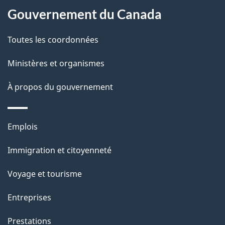
Gouvernement du Canada
e
l
Toutes les coordonnées
a
Ministères et organismes
p
À propos du gouvernement
a
g
Thèmes
Emplois
et
e
Immigration et citoyenneté
sujets
Voyage et tourisme
Entreprises
Prestations