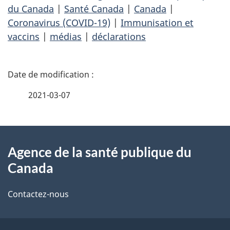
du Canada
|
Santé Canada
|
Canada
|
Coronavirus (COVID-19)
|
Immunisation et
vaccins
|
médias
|
déclarations
D
é
2021-03-07
t
À
a
Agence de la santé publique du
propos
i
Canada
de
l
Contactez-nous
ce
s
site
d