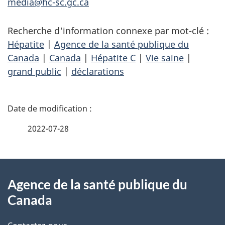
media@hc-sc.gc.ca
Recherche d'information connexe par mot-clé :
Hépatite
|
Agence de la santé publique du
Canada
|
Canada
|
Hépatite C
|
Vie saine
|
grand public
|
déclarations
D
é
2022-07-28
t
À
a
Agence de la santé publique du
propos
i
Canada
de
l