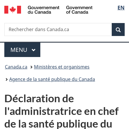
/
Sélec
EN
Passer
Passer
Passer
Government
au
à
à
de
of
contenu
«
la
Canada
Recherche
Rechercher
principal
Au
version
Rec
la
dans
sujet
HTML
Canada.ca
du
simplifiée
langu
Menu
gouvernement
MENU
PRINCIPAL
»
Vous
Canada.ca
Ministères et organismes
êtes
Agence de la santé publique du Canada
ici :
Déclaration de
l'administratrice en chef
de la santé publique du