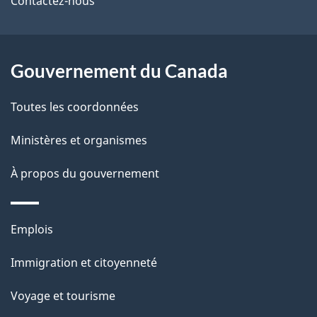
Contactez-nous
ce
s
site
d
Gouvernement du Canada
e
l
Toutes les coordonnées
a
Ministères et organismes
p
À propos du gouvernement
a
g
Thèmes
Emplois
et
e
Immigration et citoyenneté
sujets
Voyage et tourisme