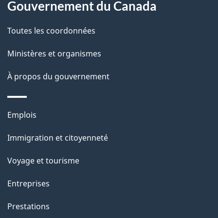
Gouvernement du Canada
e
l
Toutes les coordonnées
a
Ministères et organismes
p
À propos du gouvernement
a
g
Thèmes
Emplois
et
e
Immigration et citoyenneté
sujets
Voyage et tourisme
Entreprises
Prestations