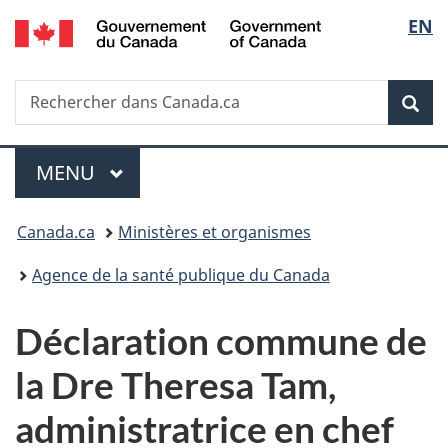
/
Sélec
EN
Passer
Passer
Passer
Government
au
à
à
de
of
contenu
«
la
Canada
Recherche
Rechercher
principal
Au
version
Rec
la
dans
sujet
HTML
Canada.ca
du
simplifiée
langu
Menu
gouvernement
MENU
PRINCIPAL
»
Vous
Canada.ca
Ministères et organismes
êtes
Agence de la santé publique du Canada
ici :
Déclaration commune de
la Dre Theresa Tam,
administratrice en chef