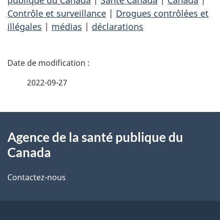
publique du Canada
|
Santé Canada
|
Canada
|
Contrôle et surveillance
|
Drogues contrôlées et
illégales
|
médias
|
déclarations
D
é
2022-09-27
t
À
a
Agence de la santé publique du
propos
i
Canada
de
l
Contactez-nous
ce
s
site
d