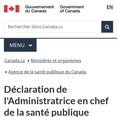
/
Sélec
EN
Passer
Passer
Passer
Government
au
à
à
de
of
contenu
«
la
Canada
Recherche
Rechercher
principal
Au
version
Rec
la
dans
sujet
HTML
Canada.ca
du
simplifiée
langu
Menu
gouvernement
MENU
PRINCIPAL
»
Vous
Canada.ca
Ministères et organismes
êtes
Agence de la santé publique du Canada
ici :
Déclaration de
l'Administratrice en chef
de la santé publique