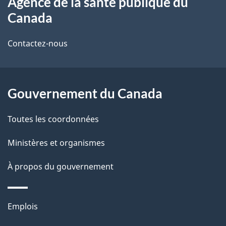
Agence de la santé publique du
propos
i
Canada
de
l
Contactez-nous
ce
s
site
d
Gouvernement du Canada
e
l
Toutes les coordonnées
a
Ministères et organismes
p
À propos du gouvernement
a
g
Thèmes
Emplois
et