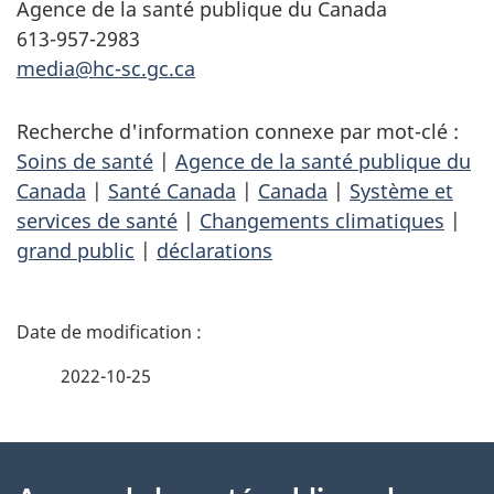
Agence de la santé publique du Canada
613-957-2983
media@hc-sc.gc.ca
Recherche d'information connexe par mot-clé :
Soins de santé
|
Agence de la santé publique du
Canada
|
Santé Canada
|
Canada
|
Système et
services de santé
|
Changements climatiques
|
grand public
|
déclarations
D
é
2022-10-25
t
À
a