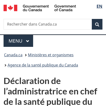
/
Sélec
EN
Passer
Passer
Passer
Government
au
à
à
de
of
contenu
«
la
Canada
Recherche
Rechercher
principal
Au
version
Rec
la
dans
sujet
HTML
Canada.ca
du
simplifiée
langu
Menu
gouvernement
MENU
PRINCIPAL
»
Vous
Canada.ca
Ministères et organismes
êtes
Agence de la santé publique du Canada
ici :
Déclaration de
l’administratrice en chef
de la santé publique du