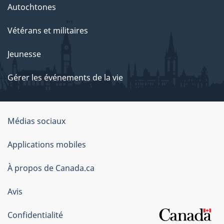
Autochtones
Vétérans et militaires
Jeunesse
Gérer les événements de la vie
Organisation
Médias sociaux
du
Applications mobiles
gouvernement
du
À propos de Canada.ca
Canada
Avis
Confidentialité