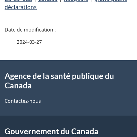
déclarations
D
é
2024-03-27
t
À
a
Agence de la santé publique du
propos
i
Canada
de
l
Contactez-nous
ce
s
site
d
Gouvernement du Canada
e