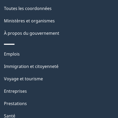
l
Toutes les coordonnées
a
Ministères et organismes
p
À propos du gouvernement
a
g
Thèmes
Emplois
et
e
Immigration et citoyenneté
sujets
Voyage et tourisme
Entreprises
Prestations
Santé