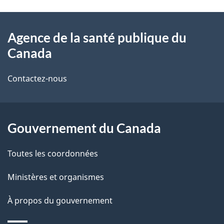
t
À
a
Agence de la santé publique du
propos
i
Canada
de
l
Contactez-nous
ce
s
site
d
Gouvernement du Canada
e
l
Toutes les coordonnées
a
Ministères et organismes
p
À propos du gouvernement
a